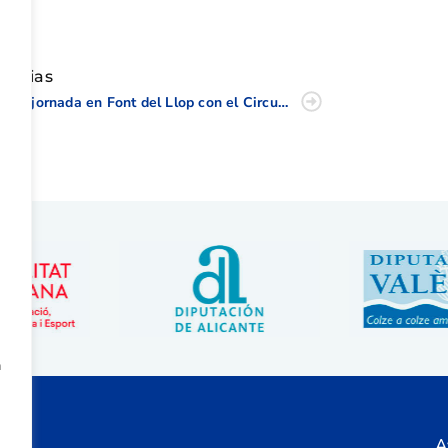
tir
oticias
Gran jornada en Font del Llop con el Circuito Masculino y Femenino
a
A