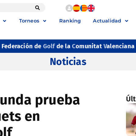
Torneos
Ranking
Actualidad
Federación de
Golf
de la
C
omunitat
V
alenciana
Noticias
gunda prueba
Úl
uets en
lf