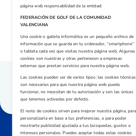
Facebook
X
WhatsApp
LinkedIn
Email
Compar
página web responsabilidad de la entidad:
FEDERACIÓN DE GOLF DE LA COMUNIDAD
Otras n
VALENCIANA
Ignacio Iglesias, concentrado en El Saler para preparar el Europeo Sub-16 2026
Una cookie o galleta informática es un pequeño archivo de
información que se guarda en tu ordenador, “smartphone”
o tableta cada vez que visitas nuestra página web. Algunas
cookies son nuestras y otras pertenecen a empresas
externas que prestan servicios para nuestra página web.
Las cookies pueden ser de varios tipos: las cookies técnicas
son necesarias para que nuestra página web pueda
funcionar, no necesitan de tu autorización y son las únicas
que tenemos activadas por defecto.
El resto de cookies sirven para mejorar nuestra página, par
personalizarla en base a tus preferencias, o para poder
mostrarte publicidad ajustada a tus búsquedas, gustos e
intereses personales. Puedes aceptar todas estas cookies