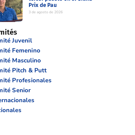
Prix de Pau
3 de agosto de 2026
mités
ité Juvenil
mité Femenino
ité Masculino
ité Pitch & Putt
ité Profesionales
ité Senior
ernacionales
ionales