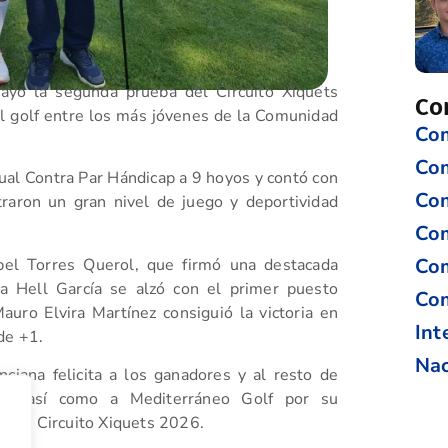
ayo la segunda prueba del Circuito Xiquets
Co
l golf entre los más jóvenes de la Comunidad
Com
Co
dual Contra Par Hándicap a 9 hoyos y contó con
Com
raron un gran nivel de juego y deportividad
Com
Com
sabel Torres Querol, que firmó una destacada
ra Hell García se alzó con el primer puesto
Com
auro Elvira Martínez consiguió la victoria en
Int
de +1.
Nac
iana felicita a los ganadores y al resto de
iso, así como a Mediterráneo Golf por su
a del Circuito Xiquets 2026.