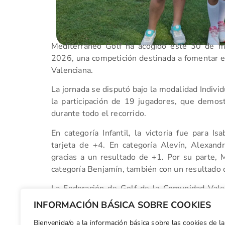
Mediterráneo Golf ha acogido este 30 de m
2026, una competición destinada a fomentar e
Valenciana.
La jornada se disputó bajo la modalidad Indivi
la participación de 19 jugadores, que demost
durante todo el recorrido.
En categoría Infantil, la victoria fue para I
tarjeta de +4. En categoría Alevín, Alexand
gracias a un resultado de +1. Por su parte, M
categoría Benjamín, también con un resultado 
La Federación de Golf de la Comunidad Valenc
participantes por su esfuerzo y comprom
INFORMACIÓN BÁSICA SOBRE COOKIES
colaboración en el desarrollo de esta nueva cit
Bienvenida/o a la información básica sobre las cookies de la