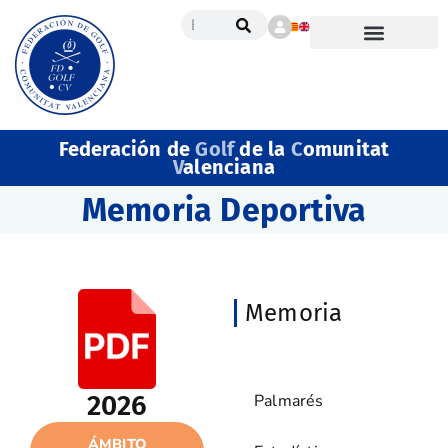
Federación de
Golf
de la
C
omunitat
V
alenciana
Memoria Deportiva
Memoria
Memoria Deportiva
2026
Palmarés
ÁMBITO