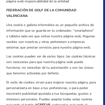
página web responsabilidad de la entidad:
FEDERACIÓN DE GOLF DE LA COMUNIDAD
VALENCIANA
Una cookie o galleta informática es un pequeño archivo de
información que se guarda en tu ordenador, “smartphone”
o tableta cada vez que visitas nuestra página web. Algunas
cookies son nuestras y otras pertenecen a empresas
externas que prestan servicios para nuestra página web.
Dirección
Centre de L´Esport, Carrer d'Isaac Peral i
Las cookies pueden ser de varios tipos: las cookies técnicas
Caballero, Nº 5, Despachos 2 y 3, 46980,
son necesarias para que nuestra página web pueda
Valencia
funcionar, no necesitan de tu autorización y son las únicas
Teléfono
que tenemos activadas por defecto.
+34 961 367 799
El resto de cookies sirven para mejorar nuestra página, para
Email
personalizarla en base a tus preferencias, o para poder
federacion@golfcv.com
mostrarte publicidad ajustada a tus búsquedas, gustos e
intereses personales. Puedes aceptar todas estas cookies
Aviso Legal
pulsando el botón
ACEPTAR,
rechazarlas pulsando el