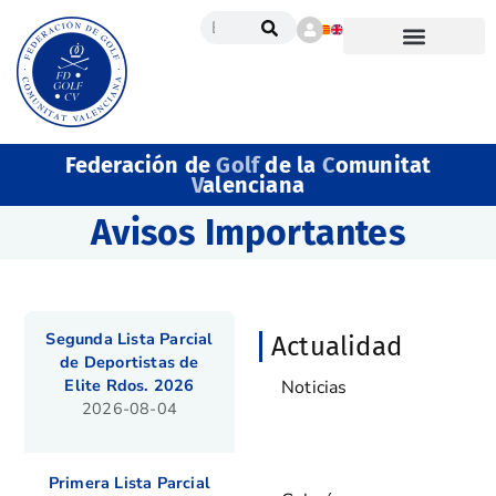
Federación de
Golf
de la
C
omunitat
V
alenciana
Avisos Importantes
Segunda Lista Parcial
Actualidad
de Deportistas de
Elite Rdos. 2026
Noticias
2026-08-04
Avisos Importantes
Primera Lista Parcial