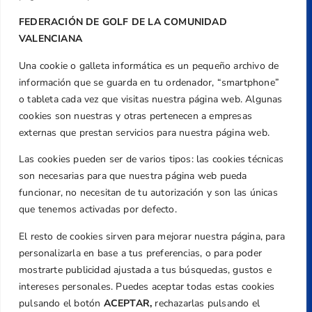
FEDERACIÓN DE GOLF DE LA COMUNIDAD
VALENCIANA
Una cookie o galleta informática es un pequeño archivo de
información que se guarda en tu ordenador, “smartphone”
o tableta cada vez que visitas nuestra página web. Algunas
cookies son nuestras y otras pertenecen a empresas
externas que prestan servicios para nuestra página web.
Dirección
Centre de L´Esport, Carrer d'Isaac Peral i
Las cookies pueden ser de varios tipos: las cookies técnicas
Caballero, Nº 5, Despachos 2 y 3, 46980,
son necesarias para que nuestra página web pueda
Valencia
funcionar, no necesitan de tu autorización y son las únicas
Teléfono
que tenemos activadas por defecto.
+34 961 367 799
El resto de cookies sirven para mejorar nuestra página, para
Email
personalizarla en base a tus preferencias, o para poder
federacion@golfcv.com
mostrarte publicidad ajustada a tus búsquedas, gustos e
intereses personales. Puedes aceptar todas estas cookies
Aviso Legal
pulsando el botón
ACEPTAR,
rechazarlas pulsando el