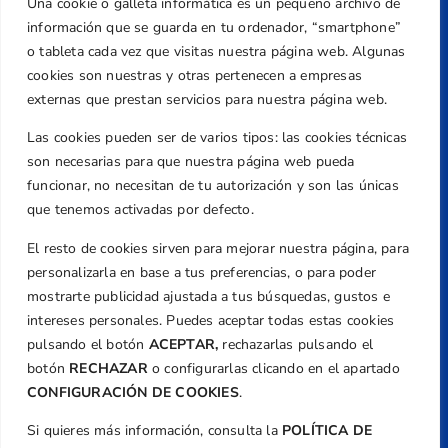
Una cookie o galleta informática es un pequeño archivo de
Dirección
información que se guarda en tu ordenador, “smartphone”
Centre de L´Esport, Carrer d'Isaac Peral i
o tableta cada vez que visitas nuestra página web. Algunas
Caballero, Nº 5, Despachos 2 y 3, 46980,
cookies son nuestras y otras pertenecen a empresas
Valencia
externas que prestan servicios para nuestra página web.
Teléfono
Las cookies pueden ser de varios tipos: las cookies técnicas
+34 961 367 799
son necesarias para que nuestra página web pueda
Email
funcionar, no necesitan de tu autorización y son las únicas
federacion@golfcv.com
que tenemos activadas por defecto.
El resto de cookies sirven para mejorar nuestra página, para
Aviso Legal
personalizarla en base a tus preferencias, o para poder
Política de Privacidad
mostrarte publicidad ajustada a tus búsquedas, gustos e
Transparencia
intereses personales. Puedes aceptar todas estas cookies
Normativa
pulsando el botón
ACEPTAR,
rechazarlas pulsando el
botón
RECHAZAR
o configurarlas clicando en el apartado
Federación
CONFIGURACIÓN DE COOKIES
.
Revista
Si quieres más información, consulta la
POLÍTICA DE