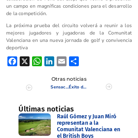
un campo en magníficas condiciones para el desarrollo
de la competición.
La próxima prueba del circuito volverá a reunir a los
mejores jugadores y jugadoras de la Comunitat
Valenciana en una nueva jornada de golf y convivencia
deportiva
Facebook
X
WhatsApp
LinkedIn
Email
Compartir
Otras noticias
Sensacional segunda prueba del Circuito Xiquets en Mediterráneo Golf
Éxito del PVACE 9 BAI en Costa de Azahar
Últimas noticias
Raúl Gómez y Juan Miró
representan a la
Comunitat Valenciana en
el British Boys