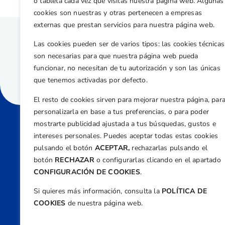
o tableta cada vez que visitas nuestra página web. Algunas
cookies son nuestras y otras pertenecen a empresas
externas que prestan servicios para nuestra página web.
Las cookies pueden ser de varios tipos: las cookies técnicas
son necesarias para que nuestra página web pueda
funcionar, no necesitan de tu autorización y son las únicas
que tenemos activadas por defecto.
El resto de cookies sirven para mejorar nuestra página, par
personalizarla en base a tus preferencias, o para poder
mostrarte publicidad ajustada a tus búsquedas, gustos e
intereses personales. Puedes aceptar todas estas cookies
Direcci
pulsando el botón
ACEPTAR,
rechazarlas pulsando el
Centre
botón
RECHAZAR
o configurarlas clicando en el apartado
Nº 5,
CONFIGURACIÓN DE COOKIES
.
Teléfono
Si quieres más información, consulta la
POLÍTICA DE
+34 9
COOKIES
de nuestra página web.
Email