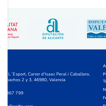
a
A
ón
 de L´Esport, Carrer d'Isaac Peral i Caballero,
P
 Despachos 2 y 3, 46980, Valencia
T
N
61 367 799
F