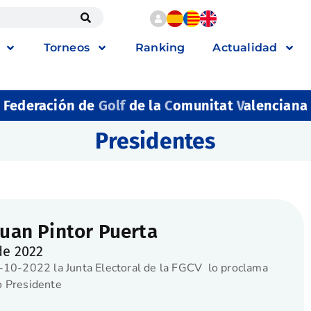
Torneos
Ranking
Actualidad
Federación de
Golf
de la
C
omunitat
V
alenciana
Presidentes
Juan Pintor Puerta
de 2022
-10-2022 la Junta Electoral de la FGCV lo proclama
 Presidente