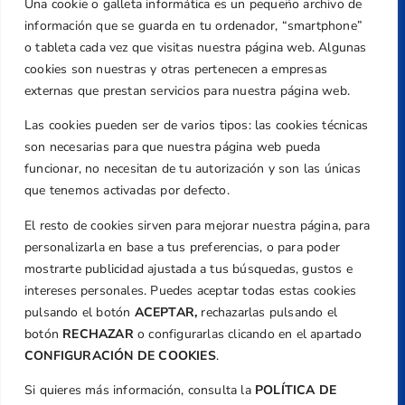
Una cookie o galleta informática es un pequeño archivo de
Dirección
información que se guarda en tu ordenador, “smartphone”
Centre de L´Esport, Carrer d'Isaac Peral i
o tableta cada vez que visitas nuestra página web. Algunas
Caballero, Nº 5, Despachos 2 y 3, 46980,
cookies son nuestras y otras pertenecen a empresas
Valencia
externas que prestan servicios para nuestra página web.
Teléfono
Las cookies pueden ser de varios tipos: las cookies técnicas
+34 961 367 799
son necesarias para que nuestra página web pueda
Email
funcionar, no necesitan de tu autorización y son las únicas
federacion@golfcv.com
que tenemos activadas por defecto.
El resto de cookies sirven para mejorar nuestra página, para
Aviso Legal
personalizarla en base a tus preferencias, o para poder
Política de Privacidad
mostrarte publicidad ajustada a tus búsquedas, gustos e
Transparencia
intereses personales. Puedes aceptar todas estas cookies
Normativa
pulsando el botón
ACEPTAR,
rechazarlas pulsando el
botón
RECHAZAR
o configurarlas clicando en el apartado
Federación
CONFIGURACIÓN DE COOKIES
.
Revista
Si quieres más información, consulta la
POLÍTICA DE