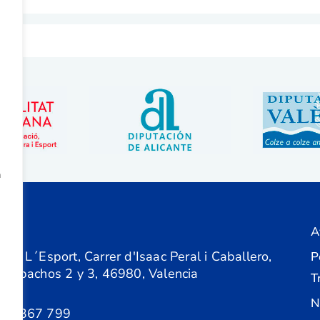
a
A
ón
 de L´Esport, Carrer d'Isaac Peral i Caballero,
P
 Despachos 2 y 3, 46980, Valencia
T
N
61 367 799