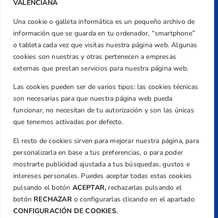
VALENCIANA
Una cookie o galleta informática es un pequeño archivo de
Dirección
información que se guarda en tu ordenador, “smartphone”
Centre de L´Esport, Carrer d'Isaac Peral i
o tableta cada vez que visitas nuestra página web. Algunas
Caballero, Nº 5, Despachos 2 y 3, 46980,
cookies son nuestras y otras pertenecen a empresas
Valencia
externas que prestan servicios para nuestra página web.
Teléfono
Las cookies pueden ser de varios tipos: las cookies técnicas
+34 961 367 799
son necesarias para que nuestra página web pueda
Email
funcionar, no necesitan de tu autorización y son las únicas
federacion@golfcv.com
que tenemos activadas por defecto.
El resto de cookies sirven para mejorar nuestra página, para
Aviso Legal
personalizarla en base a tus preferencias, o para poder
Política de Privacidad
mostrarte publicidad ajustada a tus búsquedas, gustos e
Transparencia
intereses personales. Puedes aceptar todas estas cookies
Normativa
pulsando el botón
ACEPTAR,
rechazarlas pulsando el
botón
RECHAZAR
o configurarlas clicando en el apartado
Federación
CONFIGURACIÓN DE COOKIES
.