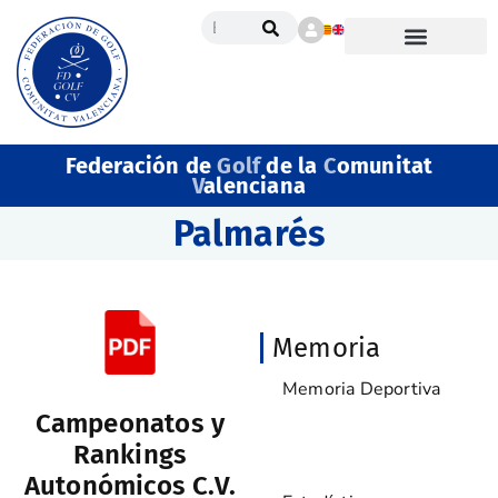
Federación de
Golf
de la
C
omunitat
V
alenciana
Palmarés
Memoria
Memoria Deportiva
Campeonatos y
Palmarés
Rankings
Autonómicos C.V.