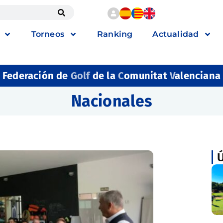
Torneos
Ranking
Actualidad
Federación de
Golf
de la
C
omunitat
V
alenciana
Nacionales
Ú