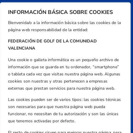
INFORMACIÓN BÁSICA SOBRE COOKIES
Bienvenida/o a la información básica sobre las cookies de la
página web responsabilidad de la entidad:
FEDERACIÓN DE GOLF DE LA COMUNIDAD
VALENCIANA
Una cookie o galleta informática es un pequeño archivo de
Dirección
información que se guarda en tu ordenador, “smartphone”
Centre de L´Esport, Carrer d'Isaac Peral i
o tableta cada vez que visitas nuestra página web. Algunas
Caballero, Nº 5, Despachos 2 y 3, 46980,
cookies son nuestras y otras pertenecen a empresas
Valencia
externas que prestan servicios para nuestra página web.
Teléfono
Las cookies pueden ser de varios tipos: las cookies técnicas
+34 961 367 799
son necesarias para que nuestra página web pueda
Email
funcionar, no necesitan de tu autorización y son las únicas
federacion@golfcv.com
que tenemos activadas por defecto.
El resto de cookies sirven para mejorar nuestra página, para