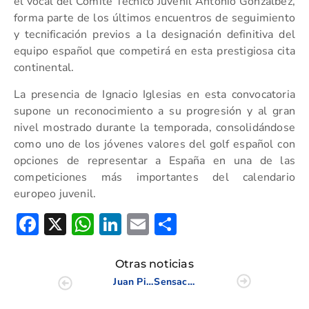
el vocal del Comité Técnico Juvenil Antonio Gonzálbez,
forma parte de los últimos encuentros de seguimiento
y tecnificación previos a la designación definitiva del
equipo español que competirá en esta prestigiosa cita
continental.
La presencia de Ignacio Iglesias en esta convocatoria
supone un reconocimiento a su progresión y al gran
nivel mostrado durante la temporada, consolidándose
como uno de los jóvenes valores del golf español con
opciones de representar a España en una de las
competiciones más importantes del calendario
europeo juvenil.
Facebook
X
WhatsApp
LinkedIn
Email
Compartir
Otras noticias
Juan Pintor preside la reunión de la Junta Directiva en la Escuela de Elche
Sensacional segunda prueba del Circuito Xiquets en Mediterráneo Golf