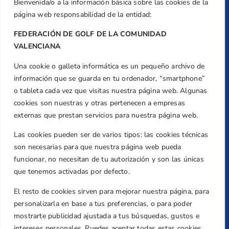
Bienvenida/o a la información básica sobre las cookies de la
página web responsabilidad de la entidad:
FEDERACIÓN DE GOLF DE LA COMUNIDAD
VALENCIANA
Una cookie o galleta informática es un pequeño archivo de
Dirección
información que se guarda en tu ordenador, “smartphone”
Centre de L´Esport, Carrer d'Isaac Peral i
o tableta cada vez que visitas nuestra página web. Algunas
Caballero, Nº 5, Despachos 2 y 3, 46980,
cookies son nuestras y otras pertenecen a empresas
Valencia
externas que prestan servicios para nuestra página web.
Teléfono
Las cookies pueden ser de varios tipos: las cookies técnicas
+34 961 367 799
son necesarias para que nuestra página web pueda
Email
funcionar, no necesitan de tu autorización y son las únicas
federacion@golfcv.com
que tenemos activadas por defecto.
El resto de cookies sirven para mejorar nuestra página, para
Aviso Legal
personalizarla en base a tus preferencias, o para poder
Política de Privacidad
mostrarte publicidad ajustada a tus búsquedas, gustos e
Transparencia
intereses personales. Puedes aceptar todas estas cookies