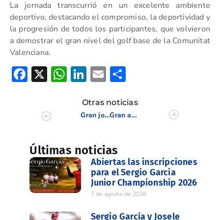
La jornada transcurrió en un excelente ambiente
deportivo, destacando el compromiso, la deportividad y
la progresión de todos los participantes, que volvieron
a demostrar el gran nivel del golf base de la Comunitat
Valenciana.
Facebook
X
WhatsApp
LinkedIn
Email
Compartir
Otras noticias
Gran jornada en Font del Llop con el Circuito Masculino y Femenino
Gran ambiente y buen juego en la prueba PVACE BAI 10 disputada en Costa Azahar
Últimas noticias
Abiertas las inscripciones
para el Sergio Garcia
Junior Championship 2026
7 de agosto de 2026
Sergio García y Josele