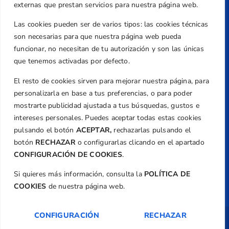
Valencia
externas que prestan servicios para nuestra página web.
Teléfono
Las cookies pueden ser de varios tipos: las cookies técnicas
+34 961 367 799
son necesarias para que nuestra página web pueda
Email
funcionar, no necesitan de tu autorización y son las únicas
federacion@golfcv.com
que tenemos activadas por defecto.
El resto de cookies sirven para mejorar nuestra página, para
Aviso Legal
personalizarla en base a tus preferencias, o para poder
Política de Privacidad
mostrarte publicidad ajustada a tus búsquedas, gustos e
Transparencia
intereses personales. Puedes aceptar todas estas cookies
Normativa
pulsando el botón
ACEPTAR,
rechazarlas pulsando el
botón
RECHAZAR
o configurarlas clicando en el apartado
Federación
CONFIGURACIÓN DE COOKIES
.
Revista
Si quieres más información, consulta la
POLÍTICA DE
COOKIES
de nuestra página web.
CONFIGURACIÓN
RECHAZAR
Copyright ©
Federación de Golf de la