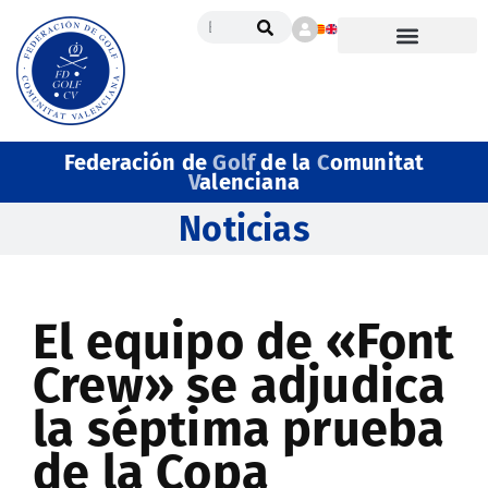
Federación de
Golf
de la
C
omunitat
V
alenciana
Noticias
El equipo de «Font
Crew» se adjudica
la séptima prueba
de la Copa