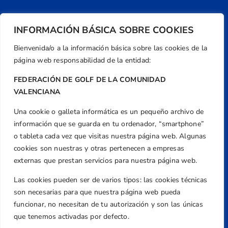
INFORMACIÓN BÁSICA SOBRE COOKIES
Bienvenida/o a la información básica sobre las cookies de la
página web responsabilidad de la entidad:
FEDERACIÓN DE GOLF DE LA COMUNIDAD
VALENCIANA
Una cookie o galleta informática es un pequeño archivo de
Dirección
información que se guarda en tu ordenador, “smartphone”
Centre de L´Esport, Carrer d'Isaac Peral i
o tableta cada vez que visitas nuestra página web. Algunas
Caballero, Nº 5, Despachos 2 y 3, 46980,
cookies son nuestras y otras pertenecen a empresas
Valencia
externas que prestan servicios para nuestra página web.
Teléfono
Las cookies pueden ser de varios tipos: las cookies técnicas
+34 961 367 799
son necesarias para que nuestra página web pueda
Email
funcionar, no necesitan de tu autorización y son las únicas
federacion@golfcv.com
que tenemos activadas por defecto.