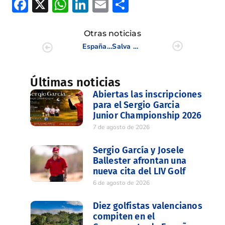
Facebook
X
WhatsApp
LinkedIn
Email
Compartir
Otras noticias
España acaba séptima en el europeo femenino absoluto y quinta en el sub 18
Salva Payá acaba tercero en la Town Cup de Biarritz
Últimas noticias
Abiertas las inscripciones
para el Sergio Garcia
Junior Championship 2026
7 de agosto de 2026
Sergio García y Josele
Ballester afrontan una
nueva cita del LIV Golf
6 de agosto de 2026
Diez golfistas valencianos
compiten en el