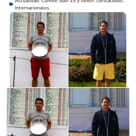
Actualidad
,
Comité Sub-25 y Junior
,
Destacados
,
Internacionales