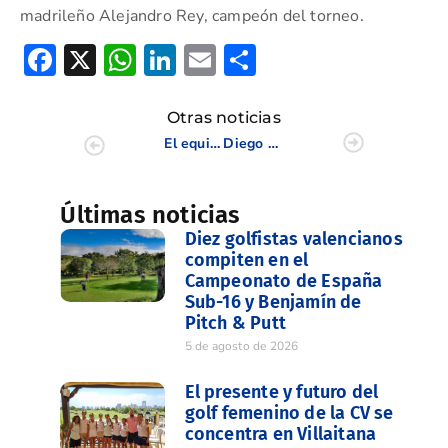
madrileño Alejandro Rey, campeón del torneo.
Facebook
X
WhatsApp
LinkedIn
Email
Compartir
Otras noticias
El equipo de «Font Crew» se adjudica la séptima prueba de la Copa Levante en Villaitana
Diego Cárcel y Alejandro Tarín, campeones de la CV de Pitch & Putt tras un emocionante final
Últimas noticias
Diez golfistas valencianos
compiten en el
Campeonato de España
Sub-16 y Benjamín de
Pitch & Putt
5 de agosto de 2026
El presente y futuro del
golf femenino de la CV se
concentra en Villaitana