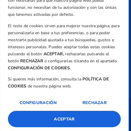
son necesarias para que nuestra página web pueda
Email
funcionar, no necesitan de tu autorización y son las únicas
federacion@golfcv.com
que tenemos activadas por defecto.
El resto de cookies sirven para mejorar nuestra página, para
Aviso Legal
personalizarla en base a tus preferencias, o para poder
Política de Privacidad
mostrarte publicidad ajustada a tus búsquedas, gustos e
Transparencia
intereses personales. Puedes aceptar todas estas cookies
Normativa
pulsando el botón
ACEPTAR,
rechazarlas pulsando el
botón
RECHAZAR
o configurarlas clicando en el apartado
Federación
CONFIGURACIÓN DE COOKIES
.
Revista
Si quieres más información, consulta la
POLÍTICA DE
COOKIES
de nuestra página web.
CONFIGURACIÓN
RECHAZAR
Copyright ©
Federación de Golf de la
Comunitat Valenciana
| Diseño:
TecnoQuatre
ACEPTAR