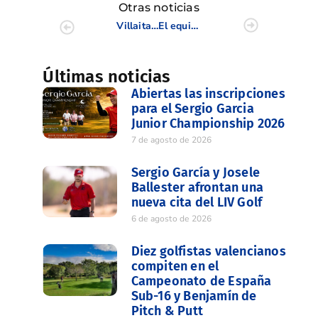
Otras noticias
Villaitana acogió los Campeonatos de 3ª, 4ª y 5ª Categoría Masculino y Femenino
El equipo de «Font Crew» se adjudica la séptima prueba de la Copa Levante en Villaitana
Últimas noticias
Abiertas las inscripciones
para el Sergio Garcia
Junior Championship 2026
7 de agosto de 2026
Sergio García y Josele
Ballester afrontan una
nueva cita del LIV Golf
6 de agosto de 2026
Diez golfistas valencianos
compiten en el
Campeonato de España
Sub-16 y Benjamín de
Pitch & Putt