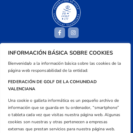
INFORMACIÓN BÁSICA SOBRE COOKIES
Dirección
Centre de L´Esport, Carrer d'Isaac Peral i
Bienvenida/o a la información básica sobre las cookies de la
Caballero, Nº 5, Despachos 2 y 3, 46980,
página web responsabilidad de la entidad:
Valencia
FEDERACIÓN DE GOLF DE LA COMUNIDAD
Teléfono
VALENCIANA
+34 961 367 799
Una cookie o galleta informática es un pequeño archivo de
Email
información que se guarda en tu ordenador, “smartphone”
federacion@golfcv.com
o tableta cada vez que visitas nuestra página web. Algunas
cookies son nuestras y otras pertenecen a empresas
Aviso Legal
externas que prestan servicios para nuestra página web.