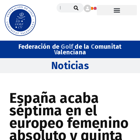
Federación de
Golf
de la
C
omunitat
V
alenciana
Noticias
España acaba
séptima en el
europeo femenino
absoluto y quinta