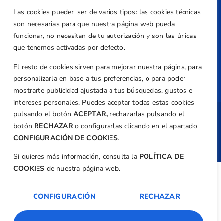
Política de Privacidad
Transparencia
Las cookies pueden ser de varios tipos: las cookies técnicas
son necesarias para que nuestra página web pueda
Normativa
funcionar, no necesitan de tu autorización y son las únicas
Federación
que tenemos activadas por defecto.
Revista
El resto de cookies sirven para mejorar nuestra página, para
personalizarla en base a tus preferencias, o para poder
mostrarte publicidad ajustada a tus búsquedas, gustos e
intereses personales. Puedes aceptar todas estas cookies
pulsando el botón
ACEPTAR,
rechazarlas pulsando el
Copyright ©
Federación de Golf de la
botón
RECHAZAR
o configurarlas clicando en el apartado
Comunitat Valenciana
| Diseño:
TecnoQuatre
CONFIGURACIÓN DE COOKIES
.
Si quieres más información, consulta la
POLÍTICA DE
COOKIES
de nuestra página web.
CONFIGURACIÓN
RECHAZAR