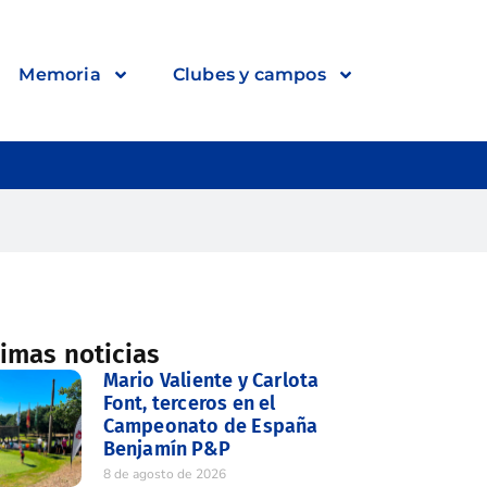
Memoria
Clubes y campos
timas noticias
Mario Valiente y Carlota
Font, terceros en el
Campeonato de España
Benjamín P&P
8 de agosto de 2026