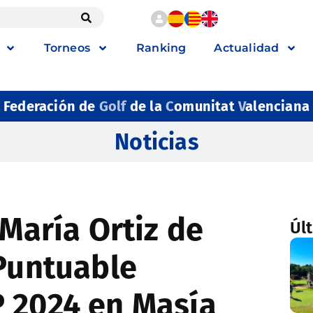
Torneos
Ranking
Actualidad
Federación de
Golf
de la
C
omunitat
V
alenciana
Noticias
 María Ortiz de
Úl
 Puntuable
 2024 en Masía