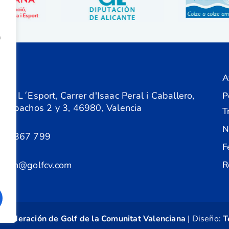
a
A
ón
 de L´Esport, Carrer d'Isaac Peral i Caballero,
P
 Despachos 2 y 3, 46980, Valencia
T
N
61 367 799
F
acion@golfcv.com
R
©
Federación de Golf de la Comunitat Valenciana
| Diseño:
T