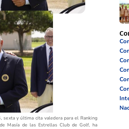
Co
Com
Co
Com
Com
Com
Com
Int
Nac
 sexta y última cita valedera para el Ranking
de Masía de las Estrellas Club de Golf, ha