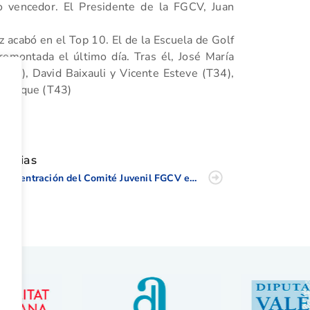
o vencedor. El Presidente de la FGCV, Juan
z acabó en el Top 10. El de la Escuela de Golf
remontada el último día. Tras él, José María
(33), David Baixauli y Vicente Esteve (T34),
o Enrique (T43)
tir
oticias
Concentración del Comité Juvenil FGCV en Alenda