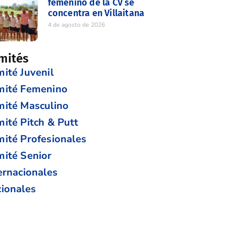
femenino de la CV se
concentra en Villaitana
4 de agosto de 2026
mités
ité Juvenil
mité Femenino
ité Masculino
ité Pitch & Putt
ité Profesionales
ité Senior
ernacionales
ionales