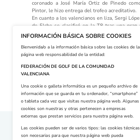
coronado a José María Ortiz de Pinedo com
Pintor, le hizo entrega del trofeo acreditativo.
En cuanto a los valencianos en liza, Sergi Lópe
de Elche se clasificó en la T8 tras una gran 
Clares (27), Ramón Criado (T30), Jaime Soler 
INFORMACIÓN BÁSICA SOBRE COOKIES
Lucía Valls (39), Carlos Aparicio (40) y Ricard
Bienvenida/o a la información básica sobre las cookies de la
Facebook
X
WhatsApp
LinkedIn
Email
Compar
página web responsabilidad de la entidad:
FEDERACIÓN DE GOLF DE LA COMUNIDAD
Otras n
VALENCIANA
Clasificaciones del VII Match Play S14
Una cookie o galleta informática es un pequeño archivo de
información que se guarda en tu ordenador, “smartphone”
o tableta cada vez que visitas nuestra página web. Algunas
cookies son nuestras y otras pertenecen a empresas
externas que prestan servicios para nuestra página web.
Las cookies pueden ser de varios tipos: las cookies técnicas
son necesarias para que nuestra página web pueda