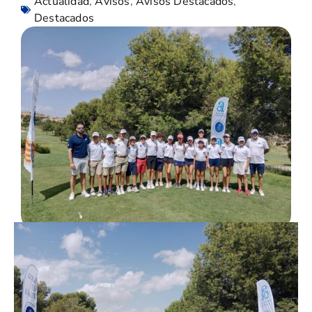
Actualidad
,
Avisos
,
Avisos Destacados
,
Destacados