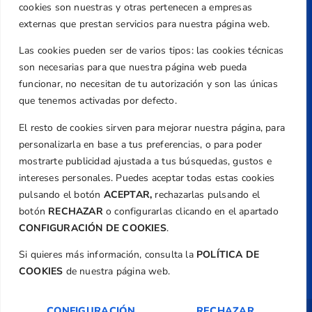
Caballero, Nº 5, Despachos 2 y 3, 46980,
cookies son nuestras y otras pertenecen a empresas
Valencia
externas que prestan servicios para nuestra página web.
Teléfono
Las cookies pueden ser de varios tipos: las cookies técnicas
+34 961 367 799
son necesarias para que nuestra página web pueda
Email
funcionar, no necesitan de tu autorización y son las únicas
federacion@golfcv.com
que tenemos activadas por defecto.
El resto de cookies sirven para mejorar nuestra página, para
Aviso Legal
personalizarla en base a tus preferencias, o para poder
Política de Privacidad
mostrarte publicidad ajustada a tus búsquedas, gustos e
Transparencia
intereses personales. Puedes aceptar todas estas cookies
Normativa
pulsando el botón
ACEPTAR,
rechazarlas pulsando el
botón
RECHAZAR
o configurarlas clicando en el apartado
Federación
CONFIGURACIÓN DE COOKIES
.
Revista
Si quieres más información, consulta la
POLÍTICA DE
COOKIES
de nuestra página web.
CONFIGURACIÓN
RECHAZAR