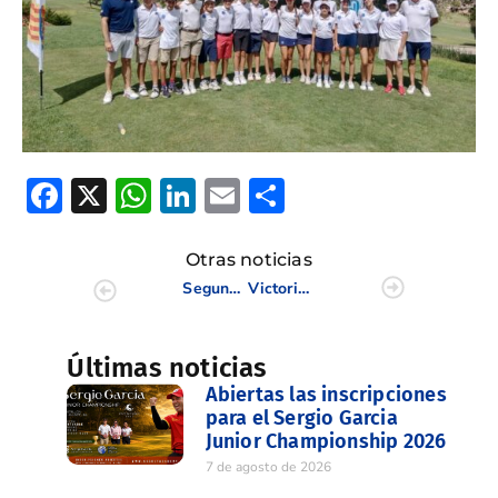
Facebook
X
WhatsApp
LinkedIn
Email
Compartir
Otras noticias
Segunda parada del Circuito Sénior Caixa Popular en Mediterráneo Golf
Victoria de José María Ortiz de Pinedo en el IV Puntuable Nacional de P&P 2024 en Masía de las Estrellas
Últimas noticias
Abiertas las inscripciones
para el Sergio Garcia
Junior Championship 2026
7 de agosto de 2026