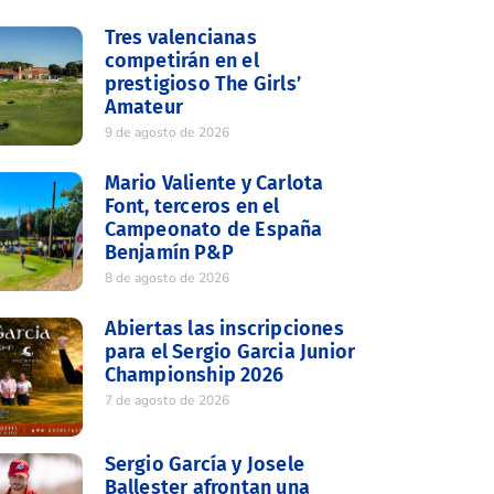
Tres valencianas
competirán en el
prestigioso The Girls’
Amateur
9 de agosto de 2026
Mario Valiente y Carlota
Font, terceros en el
Campeonato de España
Benjamín P&P
8 de agosto de 2026
Abiertas las inscripciones
para el Sergio Garcia Junior
Championship 2026
7 de agosto de 2026
Sergio García y Josele
Ballester afrontan una