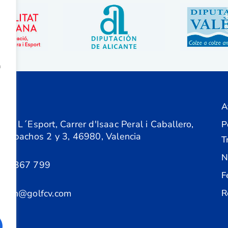
a
A
ón
 de L´Esport, Carrer d'Isaac Peral i Caballero,
P
 Despachos 2 y 3, 46980, Valencia
T
N
61 367 799
F
acion@golfcv.com
R