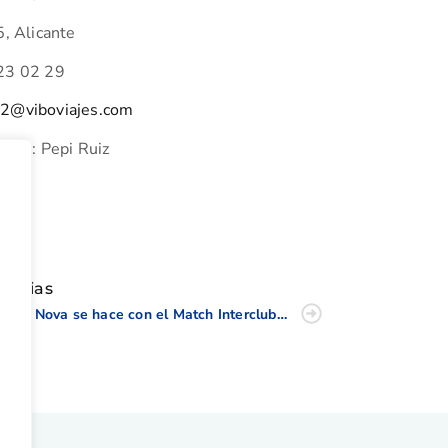
, Alicante
 23 02 29
02@viboviajes.com
acto: Pepi Ruiz
tir
oticias
Oliva Nova se hace con el Match Interclubes Femenino de la CV