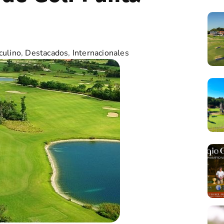
culino
,
Destacados
,
Internacionales