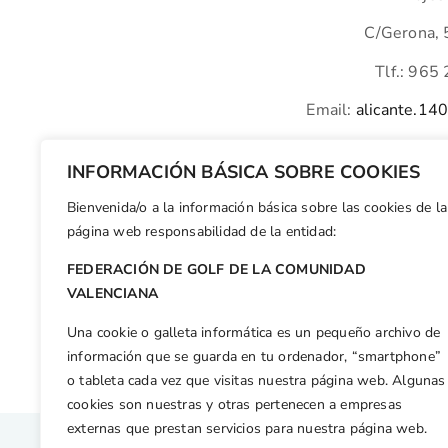
C/Gerona, 5
Tlf.: 965
Email:
alicante.14
Persona de cont
INFORMACIÓN BÁSICA SOBRE COOKIES
Bienvenida/o a la información básica sobre las cookies de la
Facebook
X
WhatsApp
LinkedIn
Email
Compar
página web responsabilidad de la entidad:
FEDERACIÓN DE GOLF DE LA COMUNIDAD
Otras n
VALENCIANA
Alenda Golf acogió el Trofeo Comité Juvenil de la Comunidad Valenciana
Una cookie o galleta informática es un pequeño archivo de
información que se guarda en tu ordenador, “smartphone”
o tableta cada vez que visitas nuestra página web. Algunas
cookies son nuestras y otras pertenecen a empresas
externas que prestan servicios para nuestra página web.