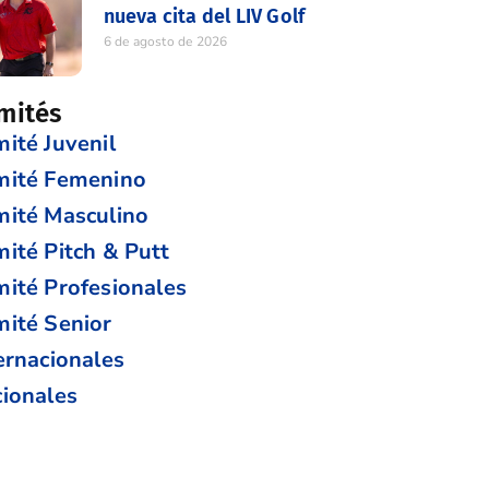
nueva cita del LIV Golf
6 de agosto de 2026
mités
ité Juvenil
mité Femenino
ité Masculino
ité Pitch & Putt
ité Profesionales
ité Senior
ernacionales
ionales