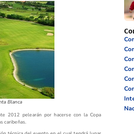
Co
Com
Co
Com
Com
Com
Com
Int
nta Blanca
Nac
ante 2012 pelearán por hacerse con la Copa
s caribeñas.
ón técnica del evento en el cual tendrá lugar