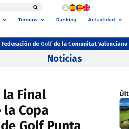
Torneos
Ranking
Actualidad
Federación de
Golf
de la
C
omunitat
V
alenciana
Noticias
 la Final
Úl
e la Copa
de Golf Punta