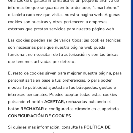
Una cookie o galleta informática es un pequeño archivo de
Dirección
información que se guarda en tu ordenador, “smartphone”
Centre de L´Esport, Carrer d'Isaac Peral i
o tableta cada vez que visitas nuestra página web. Algunas
Caballero, Nº 5, Despachos 2 y 3, 46980,
cookies son nuestras y otras pertenecen a empresas
Valencia
externas que prestan servicios para nuestra página web.
Teléfono
Las cookies pueden ser de varios tipos: las cookies técnicas
+34 961 367 799
son necesarias para que nuestra página web pueda
Email
funcionar, no necesitan de tu autorización y son las únicas
federacion@golfcv.com
que tenemos activadas por defecto.
El resto de cookies sirven para mejorar nuestra página, para
Aviso Legal
personalizarla en base a tus preferencias, o para poder
Política de Privacidad
mostrarte publicidad ajustada a tus búsquedas, gustos e
Transparencia
intereses personales. Puedes aceptar todas estas cookies
Normativa
pulsando el botón
ACEPTAR,
rechazarlas pulsando el
botón
RECHAZAR
o configurarlas clicando en el apartado
Federación
CONFIGURACIÓN DE COOKIES
.
Revista
Si quieres más información, consulta la
POLÍTICA DE