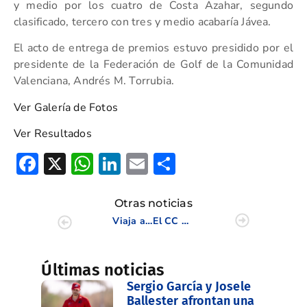
y medio por los cuatro de Costa Azahar, segundo
clasificado, tercero con tres y medio acabaría Jávea.
El acto de entrega de premios estuvo presidido por el
presidente de la Federación de Golf de la Comunidad
Valenciana, Andrés M. Torrubia.
Ver Galería de Fotos
Ver Resultados
Facebook
X
WhatsApp
LinkedIn
Email
Compartir
Otras noticias
Viaja al Caribe a la Final Internacional de la Copa Levante: Campo de Golf Punta Blanca
El CC del Mediterráneo puso el broche de oro al Triangular Senior de la CV
Últimas noticias
Sergio García y Josele
Ballester afrontan una