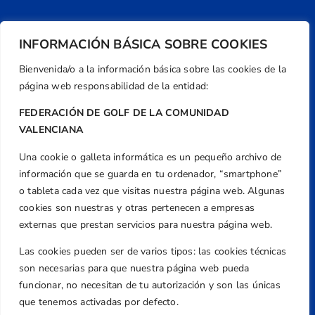
INFORMACIÓN BÁSICA SOBRE COOKIES
Bienvenida/o a la información básica sobre las cookies de la
página web responsabilidad de la entidad:
FEDERACIÓN DE GOLF DE LA COMUNIDAD
VALENCIANA
Una cookie o galleta informática es un pequeño archivo de
Dirección
información que se guarda en tu ordenador, “smartphone”
Centre de L´Esport, Carrer d'Isaac Peral i
o tableta cada vez que visitas nuestra página web. Algunas
Caballero, Nº 5, Despachos 2 y 3, 46980,
cookies son nuestras y otras pertenecen a empresas
Valencia
externas que prestan servicios para nuestra página web.
Teléfono
Las cookies pueden ser de varios tipos: las cookies técnicas
+34 961 367 799
son necesarias para que nuestra página web pueda
Email
funcionar, no necesitan de tu autorización y son las únicas
federacion@golfcv.com
que tenemos activadas por defecto.