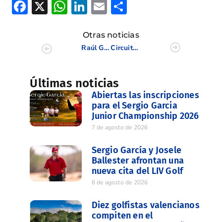
Facebook
X
WhatsApp
LinkedIn
Email
Compartir
Otras noticias
Raúl Gómez, Juan Miró, Martina Navarro y Carlota López, siguen adelante en el Boys&Girls
Circuito Europeo para estudiantes
Últimas noticias
Abiertas las inscripciones
para el Sergio Garcia
Junior Championship 2026
7 de agosto de 2026
Sergio García y Josele
Ballester afrontan una
nueva cita del LIV Golf
6 de agosto de 2026
Diez golfistas valencianos
compiten en el