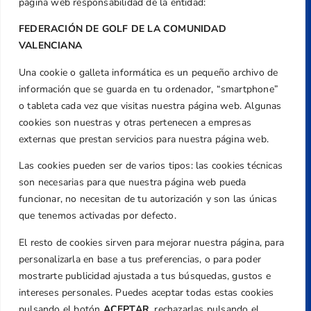
página web responsabilidad de la entidad:
FEDERACIÓN DE GOLF DE LA COMUNIDAD
VALENCIANA
Una cookie o galleta informática es un pequeño archivo de
Dirección
información que se guarda en tu ordenador, “smartphone”
Centre de L´Esport, Carrer d'Isaac Peral i
o tableta cada vez que visitas nuestra página web. Algunas
Caballero, Nº 5, Despachos 2 y 3, 46980,
cookies son nuestras y otras pertenecen a empresas
Valencia
externas que prestan servicios para nuestra página web.
Teléfono
Las cookies pueden ser de varios tipos: las cookies técnicas
+34 961 367 799
son necesarias para que nuestra página web pueda
Email
funcionar, no necesitan de tu autorización y son las únicas
que tenemos activadas por defecto.
federacion@golfcv.com
El resto de cookies sirven para mejorar nuestra página, para
Aviso Legal
personalizarla en base a tus preferencias, o para poder
Política de Privacidad
mostrarte publicidad ajustada a tus búsquedas, gustos e
Transparencia
intereses personales. Puedes aceptar todas estas cookies
Normativa
pulsando el botón
ACEPTAR,
rechazarlas pulsando el