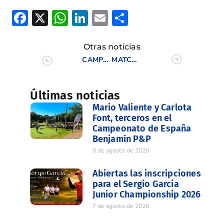
Facebook
X
WhatsApp
LinkedIn
Email
Compartir
Otras noticias
CAMPEONATO MIXTO SENIOR C. V.
MATCH INTERCLUBES FEMENINO CAMPOS DE GOLF DE LA C.V.
Últimas noticias
Mario Valiente y Carlota
Font, terceros en el
Campeonato de España
Benjamín P&P
8 de agosto de 2026
Abiertas las inscripciones
para el Sergio Garcia
Junior Championship 2026
7 de agosto de 2026