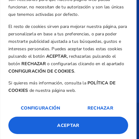
Email
funcionar, no necesitan de tu autorización y son las únicas
federacion@golfcv.com
que tenemos activadas por defecto.
El resto de cookies sirven para mejorar nuestra página, para
Aviso Legal
personalizarla en base a tus preferencias, o para poder
Política de Privacidad
mostrarte publicidad ajustada a tus búsquedas, gustos e
Transparencia
intereses personales. Puedes aceptar todas estas cookies
Normativa
pulsando el botón
ACEPTAR,
rechazarlas pulsando el
botón
RECHAZAR
o configurarlas clicando en el apartado
Federación
CONFIGURACIÓN DE COOKIES
.
Revista
Si quieres más información, consulta la
POLÍTICA DE
COOKIES
de nuestra página web.
CONFIGURACIÓN
RECHAZAR
Copyright ©
Federación de Golf de la
Comunitat Valenciana
| Diseño:
TecnoQuatre
ACEPTAR