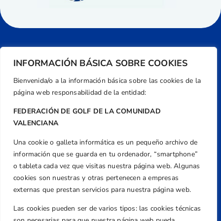
INFORMACIÓN BÁSICA SOBRE COOKIES
Bienvenida/o a la información básica sobre las cookies de la
página web responsabilidad de la entidad:
FEDERACIÓN DE GOLF DE LA COMUNIDAD
VALENCIANA
Una cookie o galleta informática es un pequeño archivo de
Dirección
información que se guarda en tu ordenador, “smartphone”
Centre de L´Esport, Carrer d'Isaac Peral i
o tableta cada vez que visitas nuestra página web. Algunas
Caballero, Nº 5, Despachos 2 y 3, 46980,
cookies son nuestras y otras pertenecen a empresas
Valencia
externas que prestan servicios para nuestra página web.
Teléfono
Las cookies pueden ser de varios tipos: las cookies técnicas
+34 961 367 799
son necesarias para que nuestra página web pueda