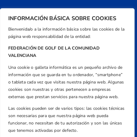
INFORMACIÓN BÁSICA SOBRE COOKIES
Bienvenida/o a la información básica sobre las cookies de la
página web responsabilidad de la entidad:
FEDERACIÓN DE GOLF DE LA COMUNIDAD
VALENCIANA
Una cookie o galleta informática es un pequeño archivo de
Dirección
información que se guarda en tu ordenador, “smartphone”
Centre de L´Esport, Carrer d'Isaac Peral i
o tableta cada vez que visitas nuestra página web. Algunas
Caballero, Nº 5, Despachos 2 y 3, 46980,
cookies son nuestras y otras pertenecen a empresas
Valencia
externas que prestan servicios para nuestra página web.
Teléfono
Las cookies pueden ser de varios tipos: las cookies técnicas
+34 961 367 799
son necesarias para que nuestra página web pueda
Email
funcionar, no necesitan de tu autorización y son las únicas
federacion@golfcv.com
que tenemos activadas por defecto.