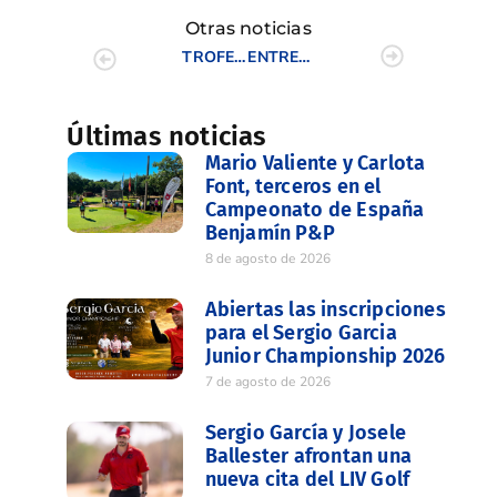
Otras noticias
TROFEO 75 ANIVERSARIO DE LA R.F.E.G. – SENIOR
ENTREGA DE LOS TROFEOS SENIOR 2007
Últimas noticias
Mario Valiente y Carlota
Font, terceros en el
Campeonato de España
Benjamín P&P
8 de agosto de 2026
Abiertas las inscripciones
para el Sergio Garcia
Junior Championship 2026
7 de agosto de 2026
Sergio García y Josele
Ballester afrontan una
nueva cita del LIV Golf