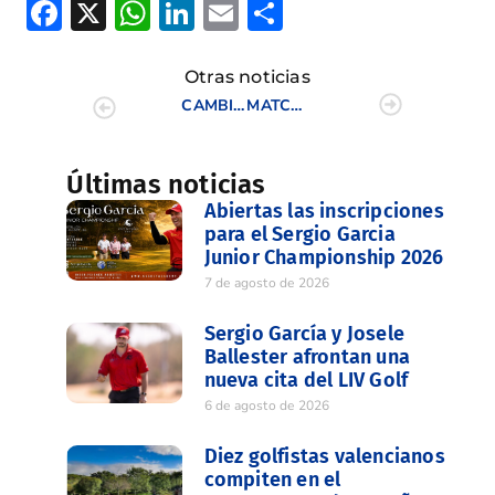
Facebook
X
WhatsApp
LinkedIn
Email
Compartir
Otras noticias
CAMBIO DE FECHAS 3º PRUEBA CIRCUITO PROFESIONALES
MATCH INTERCLUBES FEMENINO CAMPOS DE GOLF DE LA C.V. (FASE PROVINCIAL CASTELLÓN)
Últimas noticias
Abiertas las inscripciones
para el Sergio Garcia
Junior Championship 2026
7 de agosto de 2026
Sergio García y Josele
Ballester afrontan una
nueva cita del LIV Golf
6 de agosto de 2026
Diez golfistas valencianos
compiten en el