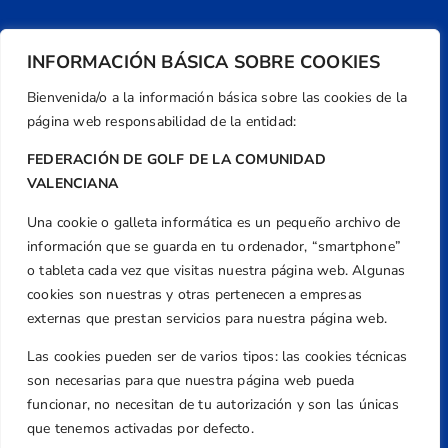
INFORMACIÓN BÁSICA SOBRE COOKIES
Bienvenida/o a la información básica sobre las cookies de la
página web responsabilidad de la entidad:
FEDERACIÓN DE GOLF DE LA COMUNIDAD
VALENCIANA
Una cookie o galleta informática es un pequeño archivo de
Dirección
información que se guarda en tu ordenador, “smartphone”
Centre de L´Esport, Carrer d'Isaac Peral i
o tableta cada vez que visitas nuestra página web. Algunas
Caballero, Nº 5, Despachos 2 y 3, 46980,
cookies son nuestras y otras pertenecen a empresas
Valencia
externas que prestan servicios para nuestra página web.
Teléfono
Las cookies pueden ser de varios tipos: las cookies técnicas
+34 961 367 799
son necesarias para que nuestra página web pueda
Email
funcionar, no necesitan de tu autorización y son las únicas
federacion@golfcv.com
que tenemos activadas por defecto.