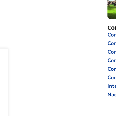
Co
Com
Co
Com
Com
Com
Com
Int
Nac