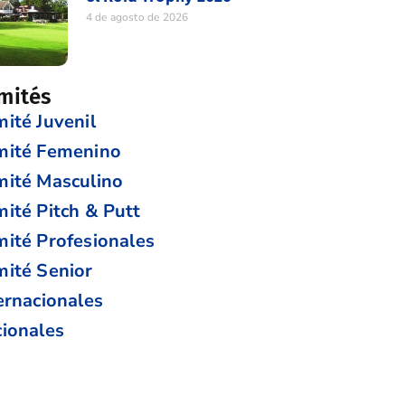
4 de agosto de 2026
mités
ité Juvenil
mité Femenino
ité Masculino
ité Pitch & Putt
ité Profesionales
ité Senior
ernacionales
ionales