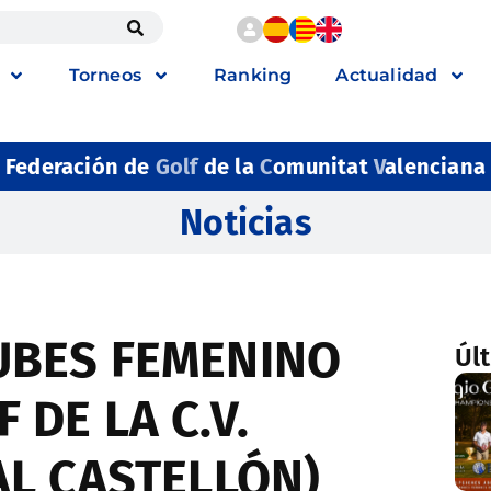
Torneos
Ranking
Actualidad
Federación de
Golf
de la
C
omunitat
V
alenciana
Noticias
UBES FEMENINO
Úl
 DE LA C.V.
AL CASTELLÓN)