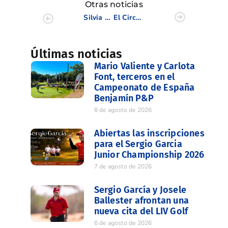
Otras noticias
Silvia Bañón, a por la victoria en el Grand Prix de Landes. Es segunda a solo dos golpes de la cabeza
El Circuito de Golf Adaptado celebra su penúltima prueba en el CC Mediterráneo
Últimas noticias
Mario Valiente y Carlota
Font, terceros en el
Campeonato de España
Benjamín P&P
8 de agosto de 2026
Abiertas las inscripciones
para el Sergio Garcia
Junior Championship 2026
7 de agosto de 2026
Sergio García y Josele
Ballester afrontan una
nueva cita del LIV Golf
6 de agosto de 2026