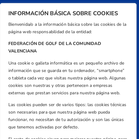
INFORMACIÓN BÁSICA SOBRE COOKIES
Bienvenida/o a la información básica sobre las cookies de la
página web responsabilidad de la entidad:
FEDERACIÓN DE GOLF DE LA COMUNIDAD
VALENCIANA
Una cookie o galleta informática es un pequeño archivo de
Dirección
información que se guarda en tu ordenador, “smartphone”
Centre de L´Esport, Carrer d'Isaac Peral i
o tableta cada vez que visitas nuestra página web. Algunas
Caballero, Nº 5, Despachos 2 y 3, 46980,
cookies son nuestras y otras pertenecen a empresas
Valencia
externas que prestan servicios para nuestra página web.
Teléfono
Las cookies pueden ser de varios tipos: las cookies técnicas
+34 961 367 799
son necesarias para que nuestra página web pueda
Email
funcionar, no necesitan de tu autorización y son las únicas
federacion@golfcv.com
que tenemos activadas por defecto.