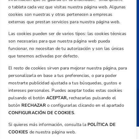
federacion@golfcv.com
o tableta cada vez que visitas nuestra página web. Algunas
Aviso Legal
cookies son nuestras y otras pertenecen a empresas
externas que prestan servicios para nuestra página web.
Política de Privacidad
Transparencia
Las cookies pueden ser de varios tipos: las cookies técnicas
son necesarias para que nuestra página web pueda
Normativa
funcionar, no necesitan de tu autorización y son las únicas
Federación
que tenemos activadas por defecto.
Revista
El resto de cookies sirven para mejorar nuestra página, para
personalizarla en base a tus preferencias, o para poder
mostrarte publicidad ajustada a tus búsquedas, gustos e
intereses personales. Puedes aceptar todas estas cookies
pulsando el botón
ACEPTAR,
rechazarlas pulsando el
Copyright ©
Federación de Golf de la
Comunitat Valenciana
| Diseño:
TecnoQuatre
botón
RECHAZAR
o configurarlas clicando en el apartado
CONFIGURACIÓN DE COOKIES
.
Si quieres más información, consulta la
POLÍTICA DE
COOKIES
de nuestra página web.