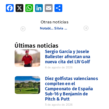
Facebook
X
WhatsApp
LinkedIn
Email
Compartir
Otras noticias
Notable participación valenciana en el Campeonato de España Dobles e Individual Masculino 2013
Silvia Bañón conquista el Grand Prix de Landes tras una gran semana
Últimas noticias
Sergio García y Josele
Ballester afrontan una
nueva cita del LIV Golf
6 de agosto de 2026
Diez golfistas valencianos
compiten en el
Campeonato de España
Sub-16 y Benjamín de
Pitch & Putt
5 de agosto de 2026