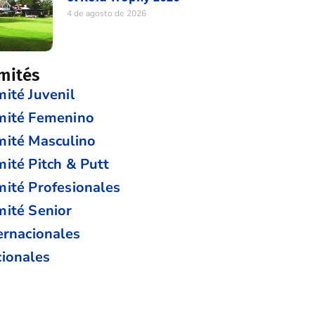
4 de agosto de 2026
mités
ité Juvenil
mité Femenino
ité Masculino
ité Pitch & Putt
ité Profesionales
ité Senior
ernacionales
ionales