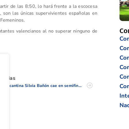
rtir de las 8:50, lo hará frente a la escocesa
a, son las únicas supervivientes españolas en
 Femeninos.
Co
tantes valencianos al no superar ninguno de
Com
Co
Com
tir
Com
Com
oticias
Com
La alicantina Silvia Bañón cae en semifinales de la Copa S. M. La Reina
Int
Nac