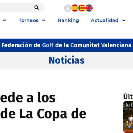
Torneos
Ranking
Actualidad
Federación de
Golf
de la
C
omunitat
V
alenciana
Noticias
ede a los
Úl
 de La Copa de