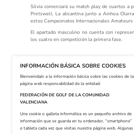
Silvia comenzará su match play de cuartos a pa
Pretswell. La alicantina junto a Ainhoa Olarr
estos Campeonatos Internacionales Amateurs
El apartado masculino no cuenta con represen
los cuatro en competición la primera fase.
Facebook
X
WhatsApp
LinkedIn
Email
Compar
INFORMACIÓN BÁSICA SOBRE COOKIES
Bienvenida/o a la información básica sobre las cookies de la
Otras n
página web responsabilidad de la entidad:
Cinco profesionales de la CV logran la tarjeta del Allianz Golf Tour francés
FEDERACIÓN DE GOLF DE LA COMUNIDAD
VALENCIANA
Una cookie o galleta informática es un pequeño archivo de
información que se guarda en tu ordenador, “smartphone”
o tableta cada vez que visitas nuestra página web. Algunas