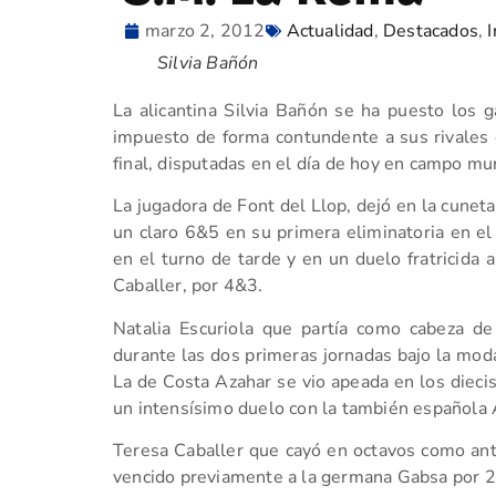
marzo 2, 2012
Actualidad
,
Destacados
,
I
Silvia Bañón
La alicantina Silvia Bañón se ha puesto los 
impuesto de forma contundente a sus rivales e
final, disputadas en el día de hoy en campo mur
La jugadora de Font del Llop, dejó en la cunet
un claro 6&5 en su primera eliminatoria en el
en el turno de tarde y en un duelo fratricida
Caballer, por 4&3.
Natalia Escuriola que partía como cabeza d
durante las dos primeras jornadas bajo la moda
La de Costa Azahar se vio apeada en los diecis
un intensísimo duelo con la también española 
Teresa Caballer que cayó en octavos como ante
vencido previamente a la germana Gabsa por 2