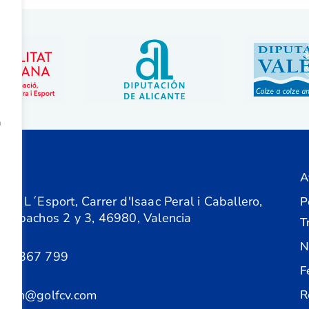
a
A
ón
 de L´Esport, Carrer d'Isaac Peral i Caballero,
P
 Despachos 2 y 3, 46980, Valencia
T
N
61 367 799
F
acion@golfcv.com
R