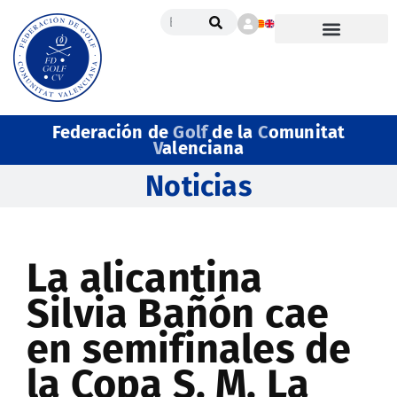
Federación de
Golf
de la
C
omunitat
V
alenciana
Noticias
La alicantina
Silvia Bañón cae
en semifinales de
la Copa S. M. La