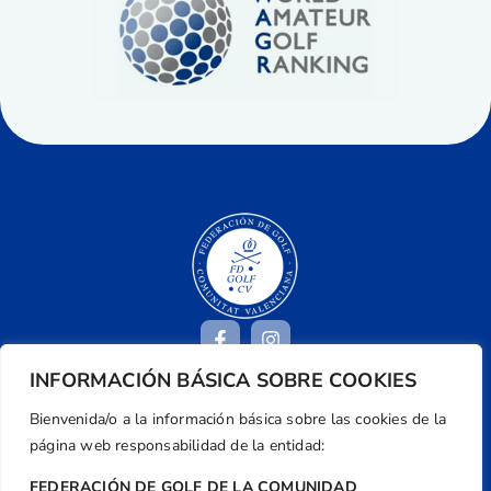
INFORMACIÓN BÁSICA SOBRE COOKIES
Bienvenida/o a la información básica sobre las cookies de la
Dirección
página web responsabilidad de la entidad:
Centre de L´Esport, Carrer d'Isaac Peral i
Caballero, Nº 5, Despachos 2 y 3, 46980,
FEDERACIÓN DE GOLF DE LA COMUNIDAD