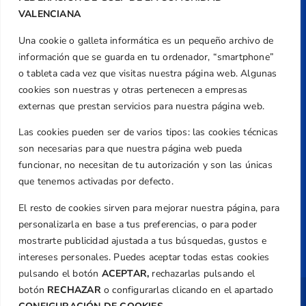
Valencia
VALENCIANA
Teléfono
Una cookie o galleta informática es un pequeño archivo de
+34 961 367 799
información que se guarda en tu ordenador, “smartphone”
Email
o tableta cada vez que visitas nuestra página web. Algunas
federacion@golfcv.com
cookies son nuestras y otras pertenecen a empresas
externas que prestan servicios para nuestra página web.
Aviso Legal
Las cookies pueden ser de varios tipos: las cookies técnicas
Política de Privacidad
son necesarias para que nuestra página web pueda
Transparencia
funcionar, no necesitan de tu autorización y son las únicas
Normativa
que tenemos activadas por defecto.
Federación
El resto de cookies sirven para mejorar nuestra página, para
Revista
personalizarla en base a tus preferencias, o para poder
mostrarte publicidad ajustada a tus búsquedas, gustos e
intereses personales. Puedes aceptar todas estas cookies
pulsando el botón
ACEPTAR,
rechazarlas pulsando el
botón
RECHAZAR
o configurarlas clicando en el apartado
Copyright ©
Federación de Golf de la