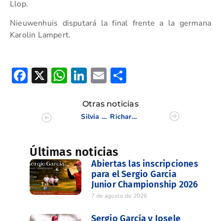
Llop.
Nieuwenhuis disputará la final frente a la germana
Karolin Lampert.
Facebook
X
WhatsApp
LinkedIn
Email
Compartir
Otras noticias
Silvia Bañón accede a los cuartos de final de La Copa de S.M. La Reina
Richard Pons y Fernando García, Campeones de la CV en 3ª y 4ª Categoría
Últimas noticias
Abiertas las inscripciones
para el Sergio Garcia
Junior Championship 2026
7 de agosto de 2026
Sergio García y Josele