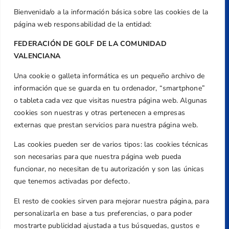
Bienvenida/o a la información básica sobre las cookies de la
página web responsabilidad de la entidad:
FEDERACIÓN DE GOLF DE LA COMUNIDAD
VALENCIANA
Una cookie o galleta informática es un pequeño archivo de
Dirección
información que se guarda en tu ordenador, “smartphone”
Centre de L´Esport, Carrer d'Isaac Peral i
o tableta cada vez que visitas nuestra página web. Algunas
Caballero, Nº 5, Despachos 2 y 3, 46980,
cookies son nuestras y otras pertenecen a empresas
Valencia
externas que prestan servicios para nuestra página web.
Teléfono
Las cookies pueden ser de varios tipos: las cookies técnicas
+34 961 367 799
son necesarias para que nuestra página web pueda
Email
funcionar, no necesitan de tu autorización y son las únicas
que tenemos activadas por defecto.
federacion@golfcv.com
El resto de cookies sirven para mejorar nuestra página, para
Aviso Legal
personalizarla en base a tus preferencias, o para poder
Política de Privacidad
mostrarte publicidad ajustada a tus búsquedas, gustos e