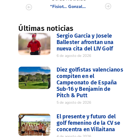
“Fisioterapia” se adjudica en Alenda la octava prueba de la Copa Levante
Gonzalo Gracia y Jorge Girona y Marta Pérez viajan a la conquista del Reid Trophy y Annika Invitational
Últimas noticias
Sergio García y Josele
Ballester afrontan una
nueva cita del LIV Golf
6 de agosto de 2026
Diez golfistas valencianos
compiten en el
Campeonato de España
Sub-16 y Benjamín de
Pitch & Putt
5 de agosto de 2026
El presente y futuro del
golf femenino de la CV se
concentra en Villaitana
4 de agosto de 2026