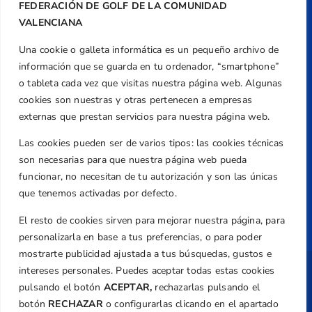
FEDERACIÓN DE GOLF DE LA COMUNIDAD
+34 961 367 799
VALENCIANA
Email
Una cookie o galleta informática es un pequeño archivo de
federacion@golfcv.com
información que se guarda en tu ordenador, “smartphone”
Aviso Legal
o tableta cada vez que visitas nuestra página web. Algunas
cookies son nuestras y otras pertenecen a empresas
Política de Privacidad
externas que prestan servicios para nuestra página web.
Transparencia
Las cookies pueden ser de varios tipos: las cookies técnicas
Normativa
son necesarias para que nuestra página web pueda
Federación
funcionar, no necesitan de tu autorización y son las únicas
Revista
que tenemos activadas por defecto.
El resto de cookies sirven para mejorar nuestra página, para
personalizarla en base a tus preferencias, o para poder
mostrarte publicidad ajustada a tus búsquedas, gustos e
intereses personales. Puedes aceptar todas estas cookies
Copyright ©
Federación de Golf de la
pulsando el botón
ACEPTAR,
rechazarlas pulsando el
Comunitat Valenciana
| Diseño:
TecnoQuatre
botón
RECHAZAR
o configurarlas clicando en el apartado