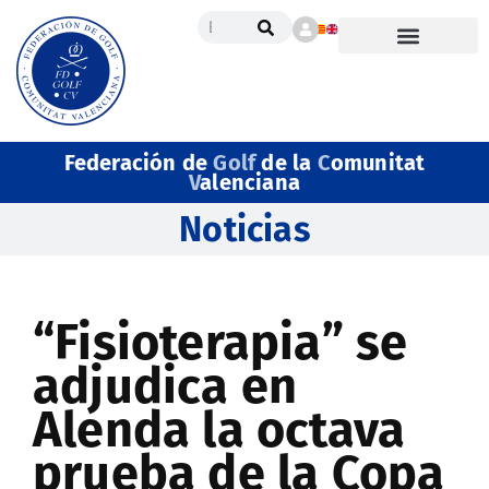
Federación de
Golf
de la
C
omunitat
V
alenciana
Noticias
“Fisioterapia” se
adjudica en
Alenda la octava
prueba de la Copa