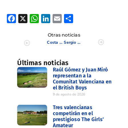
Facebook
X
WhatsApp
LinkedIn
Email
Compartir
Otras noticias
Costa Azahar se hace con el título en el Campeonato Interclubes Masculino de la CV
Sergio García roza la victoria en el Bridgestone Invitational
Últimas noticias
Raúl Gómez y Juan Miró
representan a la
Comunitat Valenciana en
el British Boys
9 de agosto de 2026
Tres valencianas
competirán en el
prestigioso The Girls’
Amateur