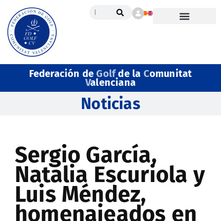
Federación de
Golf
de la
C
omunitat
V
alenciana
Noticias
Sergio García,
Natalia Escuriola y
Luis Méndez,
homenajeados en