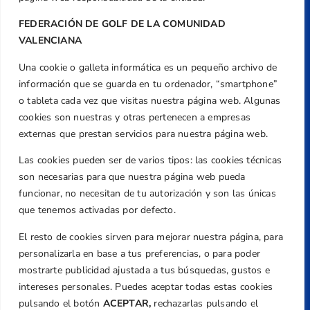
FEDERACIÓN DE GOLF DE LA COMUNIDAD
VALENCIANA
Una cookie o galleta informática es un pequeño archivo de
Dirección
información que se guarda en tu ordenador, “smartphone”
Centre de L´Esport, Carrer d'Isaac Peral i
o tableta cada vez que visitas nuestra página web. Algunas
Caballero, Nº 5, Despachos 2 y 3, 46980,
cookies son nuestras y otras pertenecen a empresas
Valencia
externas que prestan servicios para nuestra página web.
Teléfono
Las cookies pueden ser de varios tipos: las cookies técnicas
+34 961 367 799
son necesarias para que nuestra página web pueda
Email
funcionar, no necesitan de tu autorización y son las únicas
que tenemos activadas por defecto.
federacion@golfcv.com
El resto de cookies sirven para mejorar nuestra página, para
Aviso Legal
personalizarla en base a tus preferencias, o para poder
Política de Privacidad
mostrarte publicidad ajustada a tus búsquedas, gustos e
Transparencia
intereses personales. Puedes aceptar todas estas cookies
Normativa
pulsando el botón
ACEPTAR,
rechazarlas pulsando el