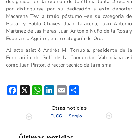
designadas en la reunión de la última Junta Directiva
por distinguirse por su dedicación a este deporte:
Macarena Tey, a título póstumo –en su categoría de
Plata– y Pablo Chaves, Juan Taracena, Juan Antonio
Martínez de las Heras, Juan Antonio Nuño de la Rosa y
Esperanza Aguirre, en su categoría de Oro.
Al acto asistió Andrés M. Torrubia, presidente de la
Federación de Golf de la Comunidad Valenciana así
como Juan Pintor, director técnico de la misma.
Facebook
X
WhatsApp
LinkedIn
Email
Compartir
Otras noticias
El CG Escorpión acogió la Ryder Juvenil 2012
Sergio García cierra la temporada con una impresionante victoria en Asia