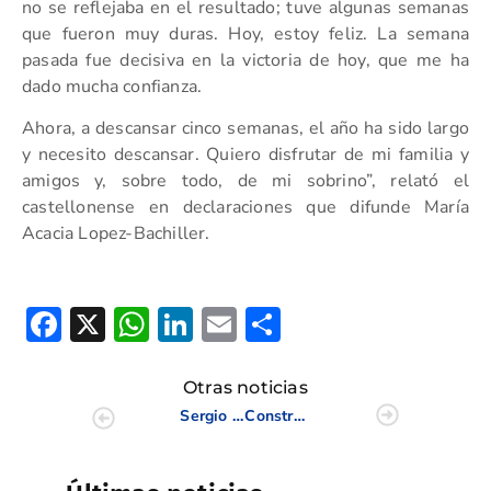
no se reflejaba en el resultado; tuve algunas semanas
que fueron muy duras. Hoy, estoy feliz. La semana
pasada fue decisiva en la victoria de hoy, que me ha
dado mucha confianza.
Ahora, a descansar cinco semanas, el año ha sido largo
y necesito descansar. Quiero disfrutar de mi familia y
amigos y, sobre todo, de mi sobrino”, relató el
castellonense en declaraciones que difunde María
Acacia Lopez-Bachiller.
Facebook
X
WhatsApp
LinkedIn
Email
Compartir
Otras noticias
Sergio García, Natalia Escuriola y Luis Méndez, homenajeados en la Gala del Golf Español 2012
Construcción de la Escuela Municipal de Golf de Elche