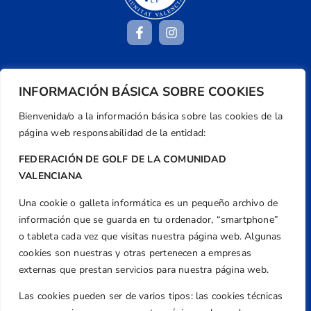
Dirección
INFORMACIÓN BÁSICA SOBRE COOKIES
Centre de L´Esport, Carrer d'Isaac Peral i
Bienvenida/o a la información básica sobre las cookies de la
Caballero, Nº 5, Despachos 2 y 3, 46980,
página web responsabilidad de la entidad:
Valencia
Teléfono
FEDERACIÓN DE GOLF DE LA COMUNIDAD
+34 961 367 799
VALENCIANA
Email
Una cookie o galleta informática es un pequeño archivo de
federacion@golfcv.com
información que se guarda en tu ordenador, “smartphone”
o tableta cada vez que visitas nuestra página web. Algunas
Aviso Legal
cookies son nuestras y otras pertenecen a empresas
Política de Privacidad
externas que prestan servicios para nuestra página web.
Transparencia
Las cookies pueden ser de varios tipos: las cookies técnicas
Normativa