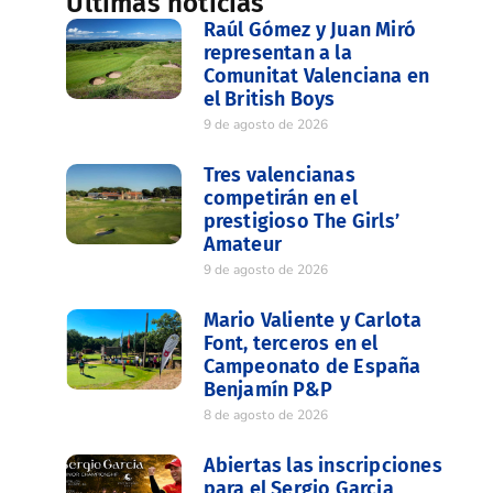
Últimas noticias
Raúl Gómez y Juan Miró
representan a la
Comunitat Valenciana en
el British Boys
9 de agosto de 2026
Tres valencianas
competirán en el
prestigioso The Girls’
Amateur
9 de agosto de 2026
Mario Valiente y Carlota
Font, terceros en el
Campeonato de España
Benjamín P&P
8 de agosto de 2026
Abiertas las inscripciones
para el Sergio Garcia