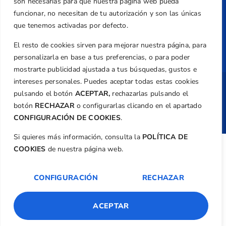
son necesarias para que nuestra página web pueda
Federación
funcionar, no necesitan de tu autorización y son las únicas
que tenemos activadas por defecto.
Revista
El resto de cookies sirven para mejorar nuestra página, para
personalizarla en base a tus preferencias, o para poder
mostrarte publicidad ajustada a tus búsquedas, gustos e
intereses personales. Puedes aceptar todas estas cookies
Copyright ©
Federación de Golf de la
pulsando el botón
ACEPTAR,
rechazarlas pulsando el
Comunitat Valenciana
| Diseño:
TecnoQuatre
botón
RECHAZAR
o configurarlas clicando en el apartado
CONFIGURACIÓN DE COOKIES
.
Si quieres más información, consulta la
POLÍTICA DE
COOKIES
de nuestra página web.
CONFIGURACIÓN
RECHAZAR
ACEPTAR