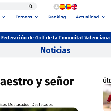
Torneos
Ranking
Actualidad
Federación de
Golf
de la
C
omunitat
V
alenciana
Noticias
maestro y señor
Úl
isos Destacados
,
Destacados