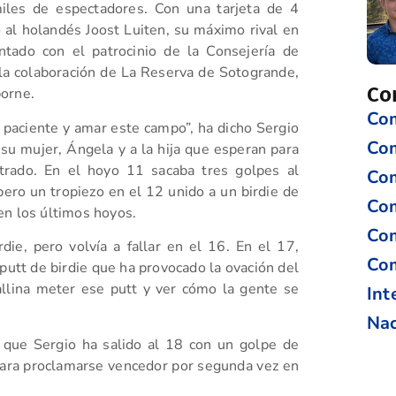
iles de espectadores. Con una tarjeta de 4
o al holandés Joost Luiten, su máximo rival en
tado con el patrocinio de la Consejería de
la colaboración de La Reserva de Sotogrande,
Co
borne.
Com
 paciente y amar este campo”,
ha dicho Sergio
Co
su mujer, Ángela y a la hija que esperan para
trado. En el hoyo 11 sacaba tres golpes al
Com
pero un tropiezo en el 12 unido a un birdie de
Com
en los últimos hoyos.
Com
ie, pero volvía a fallar en el 16. En el 17,
Com
utt de birdie que ha provocado la ovación del
allina meter ese putt y ver cómo la gente se
Int
Nac
o que Sergio ha salido al 18 con un golpe de
para proclamarse vencedor por segunda vez en