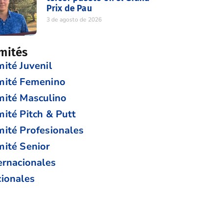
Prix de Pau
3 de agosto de 2026
mités
ité Juvenil
mité Femenino
ité Masculino
ité Pitch & Putt
ité Profesionales
ité Senior
ernacionales
ionales