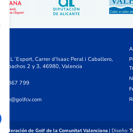
a
A
ón
 de L´Esport, Carrer d'Isaac Peral i Caballero,
P
 Despachos 2 y 3, 46980, Valencia
T
N
61 367 799
F
acion@golfcv.com
R
©
Federación de Golf de la Comunitat Valenciana
| Diseño:
T