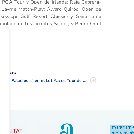
 PGA Tour y Open de Irlanda; Rafa Cabrera-
l Lawrie Match-Play; Álvaro Quirós, Open de
sissippi Gulf Resort Classic) y Santi Luna
iunfado en los circuitos Senior, y Pedro Oriol
tir
oticias
María Palacios 4ª en el Let Acces Tour de El Saler