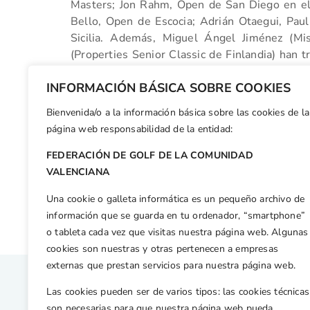
Masters; Jon Rahm, Open de San Diego en el
Bello, Open de Escocia; Adrián Otaegui, Pau
Sicilia. Además, Miguel Ángel Jiménez (Mis
(Properties Senior Classic de Finlandia) han tr
(Rolex Trophy) en el Challenge Tour.
INFORMACIÓN BÁSICA SOBRE COOKIES
FUENTE: Andalucía Valderrama Masters
Bienvenida/o a la información básica sobre las cookies de la
Facebook
X
WhatsApp
LinkedIn
Email
Compar
página web responsabilidad de la entidad:
FEDERACIÓN DE GOLF DE LA COMUNIDAD
Otras n
VALENCIANA
Natalia Escuriola, Tricampeona de España de Profesionales
Una cookie o galleta informática es un pequeño archivo de
información que se guarda en tu ordenador, “smartphone”
o tableta cada vez que visitas nuestra página web. Algunas
cookies son nuestras y otras pertenecen a empresas
externas que prestan servicios para nuestra página web.
Las cookies pueden ser de varios tipos: las cookies técnicas
son necesarias para que nuestra página web pueda