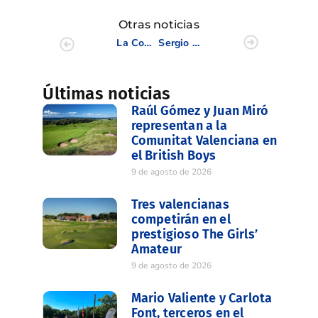
Otras noticias
La Comunidad Valenciana Campeona por Equipos Sub-14
Sergio García, maestro y señor de Valderrama
Últimas noticias
Raúl Gómez y Juan Miró
representan a la
Comunitat Valenciana en
el British Boys
9 de agosto de 2026
Tres valencianas
competirán en el
prestigioso The Girls’
Amateur
9 de agosto de 2026
Mario Valiente y Carlota
Font, terceros en el