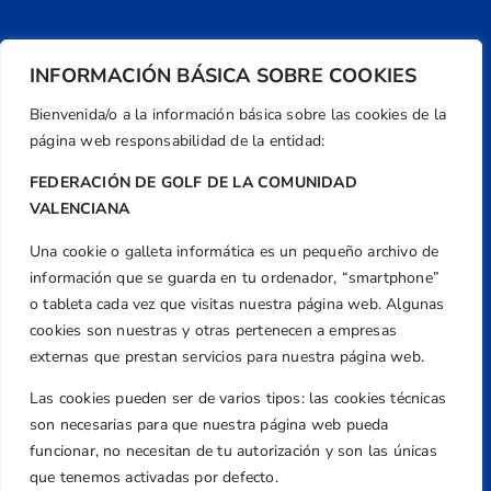
INFORMACIÓN BÁSICA SOBRE COOKIES
Bienvenida/o a la información básica sobre las cookies de la
página web responsabilidad de la entidad:
FEDERACIÓN DE GOLF DE LA COMUNIDAD
VALENCIANA
Una cookie o galleta informática es un pequeño archivo de
Dirección
información que se guarda en tu ordenador, “smartphone”
Centre de L´Esport, Carrer d'Isaac Peral i
o tableta cada vez que visitas nuestra página web. Algunas
Caballero, Nº 5, Despachos 2 y 3, 46980,
cookies son nuestras y otras pertenecen a empresas
Valencia
externas que prestan servicios para nuestra página web.
Teléfono
Las cookies pueden ser de varios tipos: las cookies técnicas
+34 961 367 799
son necesarias para que nuestra página web pueda
Email
funcionar, no necesitan de tu autorización y son las únicas
que tenemos activadas por defecto.
federacion@golfcv.com