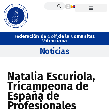
Federación de
Golf
de la
C
omunitat
V
alenciana
Noticias
Natalia Escuriola,
Tricampeona de
España de
Profesionales