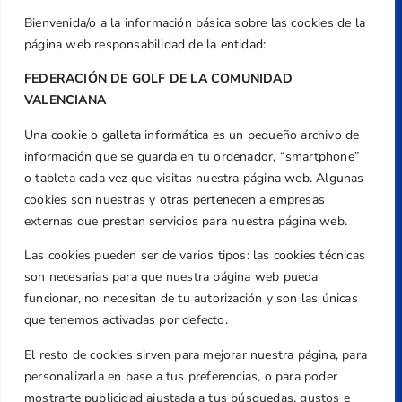
Dirección
Bienvenida/o a la información básica sobre las cookies de la
Centre de L´Esport, Carrer d'Isaac Peral i
página web responsabilidad de la entidad:
Caballero, Nº 5, Despachos 2 y 3, 46980,
Valencia
FEDERACIÓN DE GOLF DE LA COMUNIDAD
Teléfono
VALENCIANA
+34 961 367 799
Una cookie o galleta informática es un pequeño archivo de
Email
información que se guarda en tu ordenador, “smartphone”
federacion@golfcv.com
o tableta cada vez que visitas nuestra página web. Algunas
cookies son nuestras y otras pertenecen a empresas
Aviso Legal
externas que prestan servicios para nuestra página web.
Política de Privacidad
Las cookies pueden ser de varios tipos: las cookies técnicas
Transparencia
son necesarias para que nuestra página web pueda
Normativa
funcionar, no necesitan de tu autorización y son las únicas
que tenemos activadas por defecto.
Federación
Revista
El resto de cookies sirven para mejorar nuestra página, para
personalizarla en base a tus preferencias, o para poder
mostrarte publicidad ajustada a tus búsquedas, gustos e