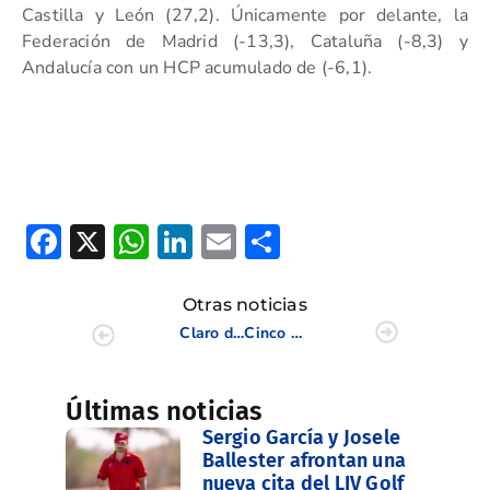
Castilla y León (27,2). Únicamente por delante, la
Federación de Madrid (-13,3), Cataluña (-8,3) y
Andalucía con un HCP acumulado de (-6,1).
Facebook
X
WhatsApp
LinkedIn
Email
Compartir
Otras noticias
Claro dominio valenciano en el Cto Abierto de Madrid Femenino
Cinco de las nuestras dentro de las diez mejores en Golf Santander
Últimas noticias
Sergio García y Josele
Ballester afrontan una
nueva cita del LIV Golf