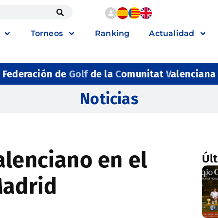
Torneos
Ranking
Actualidad
Federación de
Golf
de la
C
omunitat
V
alenciana
Noticias
alenciano en el
Úl
Madrid