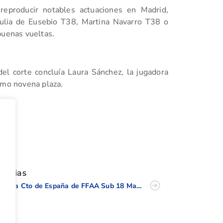
reproducir notables actuaciones en Madrid,
Julia de Eusebio T38, Martina Navarro T38 o
buenas vueltas.
l corte concluía Laura Sánchez, la jugadora
imo novena plaza.
tir
oticias
Previa Cto de España de FFAA Sub 18 Masculino