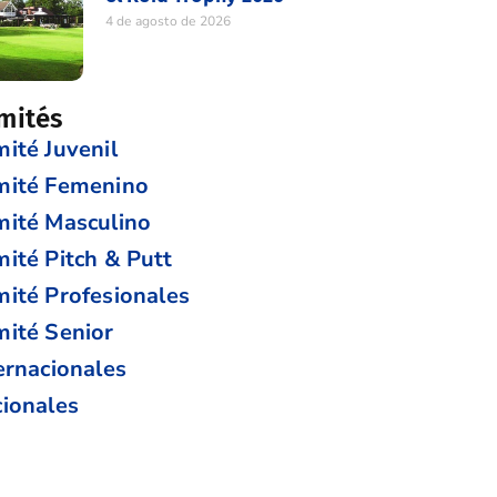
4 de agosto de 2026
mités
ité Juvenil
mité Femenino
ité Masculino
ité Pitch & Putt
ité Profesionales
ité Senior
ernacionales
ionales