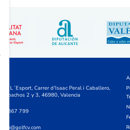
a
A
ón
 de L´Esport, Carrer d'Isaac Peral i Caballero,
P
 Despachos 2 y 3, 46980, Valencia
T
N
61 367 799
F
acion@golfcv.com
R