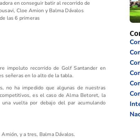
dora en conseguir batir al recorrido de
ousavi, Cloe Amion y Balma Dávalos
de las 6 primeras
Co
Com
Co
Com
pre impoluto recorrido de Golf Santander en
Com
 señeras en lo alto de la tabla.
Com
nas, no ha impedido que algunas de nuestras
Com
ompetitivos, es el caso de Alma Betoret, la
r una vuelta por debajo del par acumulando
Int
Nac
 Amión, y a tres, Balma Dávalos.