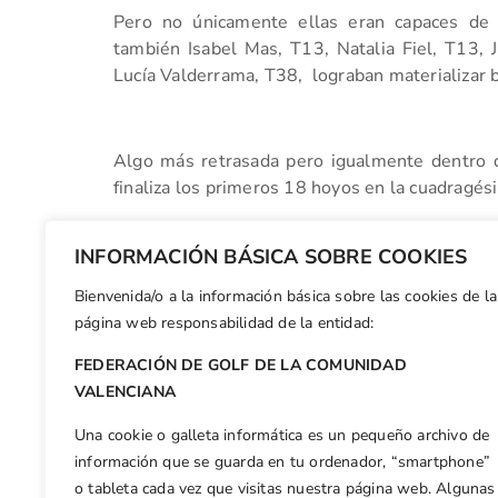
Pero no únicamente ellas eran capaces de 
también Isabel Mas, T13, Natalia Fiel, T13, 
Lucía Valderrama, T38, lograban materializar 
Algo más retrasada pero igualmente dentro de
finaliza los primeros 18 hoyos en la cuadragés
INFORMACIÓN BÁSICA SOBRE COOKIES
¡VAMOS!
Bienvenida/o a la información básica sobre las cookies de la
Facebook
X
WhatsApp
LinkedIn
Email
Compar
página web responsabilidad de la entidad:
FEDERACIÓN DE GOLF DE LA COMUNIDAD
Otras n
VALENCIANA
Examen práctico Árbitro Local zona Castellón y Valencia
Una cookie o galleta informática es un pequeño archivo de
información que se guarda en tu ordenador, “smartphone”
o tableta cada vez que visitas nuestra página web. Algunas