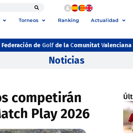
Torneos
Ranking
Actualidad
Federación de
Golf
de la
C
omunitat
V
alenciana
Noticias
os competirán
Úl
Match Play 2026