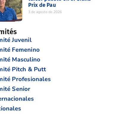
Prix de Pau
3 de agosto de 2026
mités
ité Juvenil
mité Femenino
ité Masculino
ité Pitch & Putt
ité Profesionales
ité Senior
ernacionales
ionales