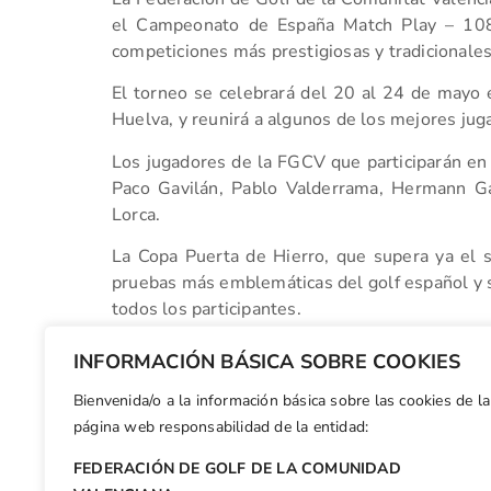
el Campeonato de España Match Play – 108
competiciones más prestigiosas y tradicionales
El torneo se celebrará del 20 al 24 de mayo e
Huelva, y reunirá a algunos de los mejores ju
Los jugadores de la FGCV que participarán en 
Paco Gavilán, Pablo Valderrama, Hermann Ga
Lorca.
La Copa Puerta de Hierro, que supera ya el si
pruebas más emblemáticas del golf español y 
todos los participantes.
Desde la Federación de Golf de la Comunitat 
INFORMACIÓN BÁSICA SOBRE COOKIES
representantes en esta importante cita naciona
Bienvenida/o a la información básica sobre las cookies de la
Facebook
X
WhatsApp
LinkedIn
Email
Compar
página web responsabilidad de la entidad:
FEDERACIÓN DE GOLF DE LA COMUNIDAD
Otras n