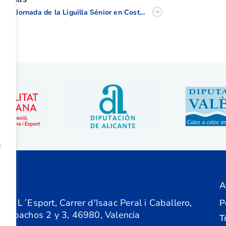
Gran Jornada de la Liguilla Sénior en Costa de Azahar
a
A
ón
 de L´Esport, Carrer d'Isaac Peral i Caballero,
P
 Despachos 2 y 3, 46980, Valencia
T