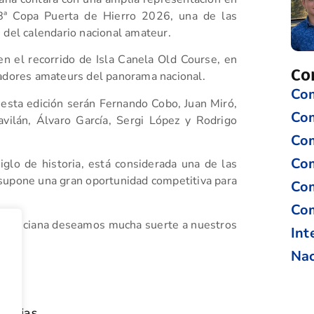
ª Copa Puerta de Hierro 2026, una de las
 del calendario nacional amateur.
n el recorrido de Isla Canela Old Course, en
Co
gadores amateurs del panorama nacional.
Com
esta edición serán Fernando Cobo, Juan Miró,
Co
vilán, Álvaro García, Sergi López y Rodrigo
Com
Com
glo de historia, está considerada una de las
supone una gran oportunidad competitiva para
Com
Com
Valenciana deseamos mucha suerte a nuestros
Int
l.
Nac
tir
oticias