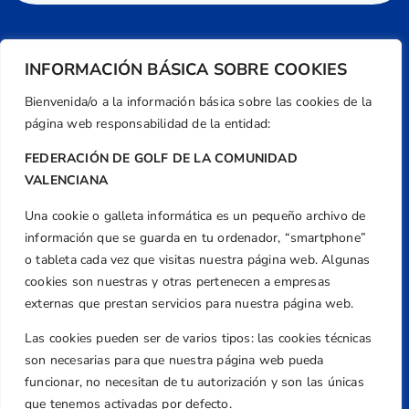
INFORMACIÓN BÁSICA SOBRE COOKIES
Bienvenida/o a la información básica sobre las cookies de la
página web responsabilidad de la entidad:
FEDERACIÓN DE GOLF DE LA COMUNIDAD
VALENCIANA
Una cookie o galleta informática es un pequeño archivo de
Dirección
información que se guarda en tu ordenador, “smartphone”
Centre de L´Esport, Carrer d'Isaac Peral i
o tableta cada vez que visitas nuestra página web. Algunas
Caballero, Nº 5, Despachos 2 y 3, 46980,
cookies son nuestras y otras pertenecen a empresas
Valencia
externas que prestan servicios para nuestra página web.
Teléfono
Las cookies pueden ser de varios tipos: las cookies técnicas
+34 961 367 799
son necesarias para que nuestra página web pueda
Email
funcionar, no necesitan de tu autorización y son las únicas
federacion@golfcv.com
que tenemos activadas por defecto.