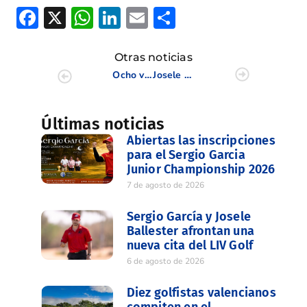
Facebook
X
WhatsApp
LinkedIn
Email
Compartir
Otras noticias
Ocho valencianos competirán en el Nacional Match Play 2026
Josele Ballester se suma a la Armada española en el Soudal Open
Últimas noticias
Abiertas las inscripciones
para el Sergio Garcia
Junior Championship 2026
7 de agosto de 2026
Sergio García y Josele
Ballester afrontan una
nueva cita del LIV Golf
6 de agosto de 2026
Diez golfistas valencianos