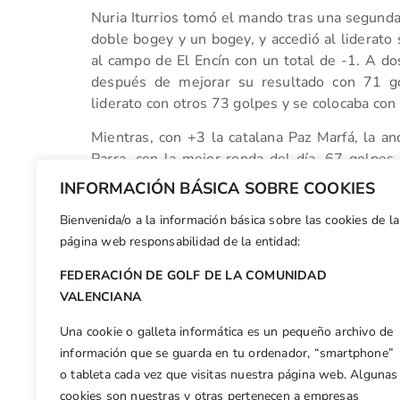
Nuria Iturrios tomó el mando tras una segunda 
doble bogey y un bogey, y accedió al liderato 
al campo de El Encín con un total de -1. A do
después de mejorar su resultado con 71 g
liderato con otros 73 golpes y se colocaba con 
Mientras, con +3 la catalana Paz Marfá, la a
Parra, con la mejor ronda del día, 67 golpes,
valenciana Natalia Escuriola buscaban una ter
INFORMACIÓN BÁSICA SOBRE COOKIES
la cabeza de la tabla.
Bienvenida/o a la información básica sobre las cookies de la
Facebook
X
WhatsApp
LinkedIn
Email
Compar
página web responsabilidad de la entidad:
FEDERACIÓN DE GOLF DE LA COMUNIDAD
Otras n
VALENCIANA
El seleccionado Valenciano pierde en el Play-Off frente a Uppsala en el III Match FGCV vs UPPSALA
Una cookie o galleta informática es un pequeño archivo de
información que se guarda en tu ordenador, “smartphone”
o tableta cada vez que visitas nuestra página web. Algunas
cookies son nuestras y otras pertenecen a empresas