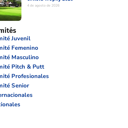
4 de agosto de 2026
mités
ité Juvenil
mité Femenino
ité Masculino
ité Pitch & Putt
ité Profesionales
ité Senior
ernacionales
ionales