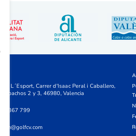
a
A
ón
 de L´Esport, Carrer d'Isaac Peral i Caballero,
P
 Despachos 2 y 3, 46980, Valencia
T
N
61 367 799
F
acion@golfcv.com
R