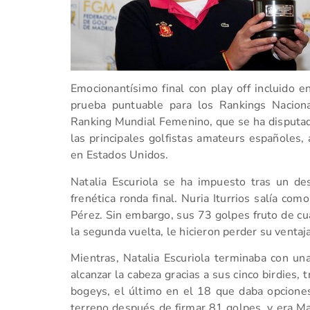
Emocionantísimo final con play off incluid
prueba puntuable para los Rankings Nacio
Ranking Mundial Femenino, que se ha disputad
las principales golfistas amateurs españoles, 
en Estados Unidos.
Natalia Escuriola se ha impuesto tras un d
frenética ronda final. Nuria Iturrios salía co
Pérez. Sin embargo, sus 73 golpes fruto de cua
la segunda vuelta, le hicieron perder su ventaja
Mientras, Natalia Escuriola terminaba con una
alcanzar la cabeza gracias a sus cinco birdies, 
bogeys, el último en el 18 que daba opciones 
terreno después de firmar 81 golpes, y era Mar