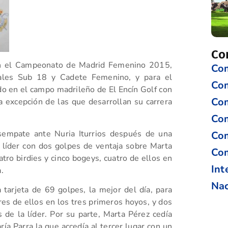
Co
o en el Campeonato de Madrid Femenino 2015,
Com
nales Sub 18 y Cadete Femenino, y para el
Co
o en el campo madrileño de El Encín Golf con
Com
a excepción de las que desarrollan su carrera
Com
esempate ante Nuria Iturrios después de una
Com
mo líder con dos golpes de ventaja sobre Marta
Com
tro birdies y cinco bogeys, cuatro de ellos en
Int
.
Nac
 tarjeta de 69 golpes, la mejor del día, para
tres de ellos en los tres primeros hoyos, y dos
de la líder. Por su parte, Marta Pérez cedía
ía Parra la que accedía al tercer lugar con un