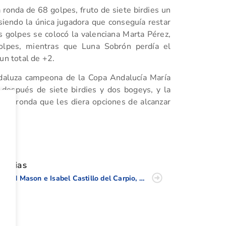
ronda de 68 golpes, fruto de siete birdies un
siendo la única jugadora que conseguía restar
s golpes se colocó la valenciana Marta Pérez,
olpes, mientras que Luna Sobrón perdía el
un total de +2.
ndaluza campeona de la Copa Andalucía María
 después de siete birdies y dos bogeys, y la
cera ronda que les diera opciones de alcanzar
tir
oticias
David Mason e Isabel Castillo del Carpio, brillantes campeones Senior de la C.V.