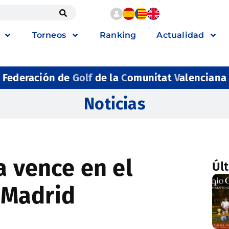
Torneos
Ranking
Actualidad
Federación de
Golf
de la
C
omunitat
V
alenciana
Noticias
a vence en el
Úl
 Madrid