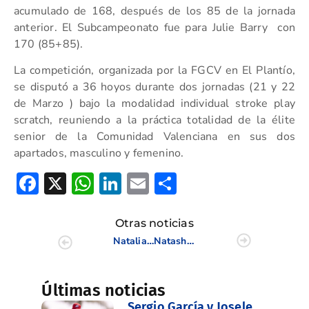
acumulado de 168, después de los 85 de la jornada
anterior. El Subcampeonato fue para Julie Barry con
170 (85+85).
La competición, organizada por la FGCV en El Plantío,
se disputó a 36 hoyos durante dos jornadas (21 y 22
de Marzo ) bajo la modalidad individual stroke play
scratch, reuniendo a la práctica totalidad de la élite
senior de la Comunidad Valenciana en sus dos
apartados, masculino y femenino.
Facebook
X
WhatsApp
LinkedIn
Email
Compartir
Otras noticias
Natalia Escuriola vence en el Campeonato de Madrid Femenino 2015
Natasha Fear brillante Campeona de un pasado por agua IV Campeonato de Castellón
Últimas noticias
Sergio García y Josele