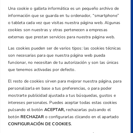
Una cookie o galleta informática es un pequeño archivo de
Dirección
información que se guarda en tu ordenador, “smartphone”
Centre de L´Esport, Carrer d'Isaac Peral i
o tableta cada vez que visitas nuestra página web. Algunas
Caballero, Nº 5, Despachos 2 y 3, 46980,
cookies son nuestras y otras pertenecen a empresas
Valencia
externas que prestan servicios para nuestra página web.
Teléfono
Las cookies pueden ser de varios tipos: las cookies técnicas
+34 961 367 799
son necesarias para que nuestra página web pueda
Email
funcionar, no necesitan de tu autorización y son las únicas
que tenemos activadas por defecto.
federacion@golfcv.com
El resto de cookies sirven para mejorar nuestra página, para
Aviso Legal
personalizarla en base a tus preferencias, o para poder
Política de Privacidad
mostrarte publicidad ajustada a tus búsquedas, gustos e
Transparencia
intereses personales. Puedes aceptar todas estas cookies
Normativa
pulsando el botón
ACEPTAR,
rechazarlas pulsando el
botón
RECHAZAR
o configurarlas clicando en el apartado
Federación
CONFIGURACIÓN DE COOKIES
.
Revista