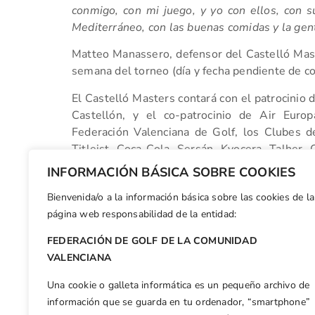
conmigo, con mi juego, y yo con ellos, con s
Mediterráneo, con las buenas comidas y la ge
Matteo Manassero, defensor del Castelló Mast
semana del torneo (día y fecha pendiente de co
El Castelló Masters contará con el patrocinio d
Castellón, y el co-patrocinio de Air Euro
Federación Valenciana de Golf, los Clubes de
Titleist, Coca-Cola, Sersán, Kyocera, Talher
medios El Mundo, MARCA, Sport, Canal 9 y R
INFORMACIÓN BÁSICA SOBRE COOKIES
del Castelló Masters.
Bienvenida/o a la información básica sobre las cookies de la
Facebook
X
WhatsApp
LinkedIn
Email
Compar
página web responsabilidad de la entidad:
FEDERACIÓN DE GOLF DE LA COMUNIDAD
Otras n
VALENCIANA
Manises cae en las semifinales del Interclubes
Una cookie o galleta informática es un pequeño archivo de
información que se guarda en tu ordenador, “smartphone”