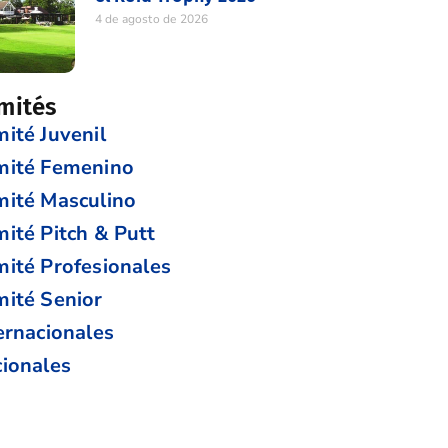
4 de agosto de 2026
mités
ité Juvenil
mité Femenino
ité Masculino
ité Pitch & Putt
ité Profesionales
ité Senior
ernacionales
ionales