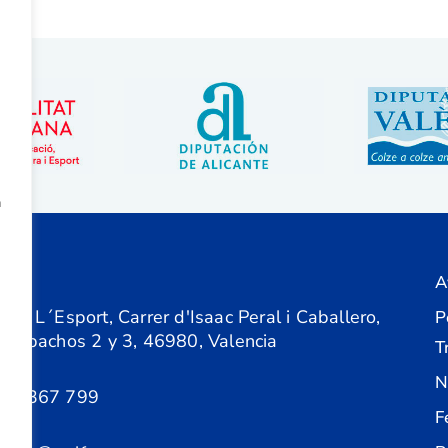
a
A
ón
 de L´Esport, Carrer d'Isaac Peral i Caballero,
P
 Despachos 2 y 3, 46980, Valencia
T
N
61 367 799
F