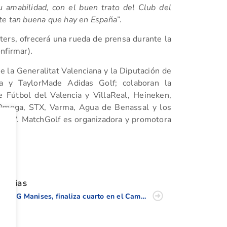
u amabilidad, con el buen trato del Club del
nte tan buena que hay en España
”.
ers, ofrecerá una rueda de prensa durante la
nfirmar).
e la Generalitat Valenciana y la Diputación de
pa y TaylorMade Adidas Golf; colaboran la
 Fútbol del Valencia y VillaReal, Heineken,
, Omega, STX, Varma, Agua de Benassal y los
TVV. MatchGolf es organizadora y promotora
tir
oticias
El RCG Manises, finaliza cuarto en el Campeonato de España de Interclubes Masculino