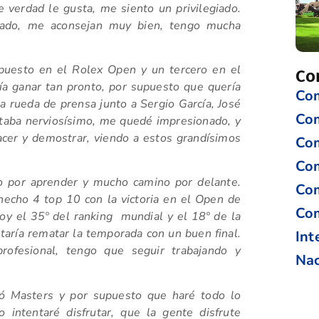
e verdad le gusta, me siento un privilegiado.
ado, me aconsejan muy bien, tengo mucha
puesto en el Rolex Open y un tercero en el
Co
a ganar tan pronto, por supuesto que quería
Com
 rueda de prensa junto a Sergio García, José
Co
taba nerviosísimo, me quedé impresionado, y
cer y demostrar, viendo a estos grandísimos
Com
Com
o por aprender y mucho camino por delante.
Com
hecho 4 top 10 con la victoria en el Open de
Com
y el 35º del ranking mundial y el 18º de la
aría rematar la temporada con un buen final.
Int
rofesional, tengo que seguir trabajando y
Nac
ló Masters y por supuesto que haré todo lo
 intentaré disfrutar, que la gente disfrute