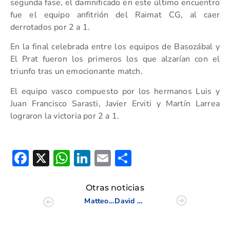
segunda fase, el damnificado en este último encuentro
fue el equipo anfitrión del Raimat CG, al caer
derrotados por 2 a 1.
En la final celebrada entre los equipos de Basozábal y
El Prat fueron los primeros los que alzarían con el
triunfo tras un emocionante match.
El equipo vasco compuesto por los hermanos Luis y
Juan Francisco Sarasti, Javier Erviti y Martín Larrea
lograron la victoria por 2 a 1.
Facebook
X
WhatsApp
LinkedIn
Email
Compartir
Otras noticias
Matteo Manassero asegura que el Castelló Masters cambió su carrera
David Baixauli y el equipo de Equelite, ganadores del Circuito de Pitch & Putt de la CV