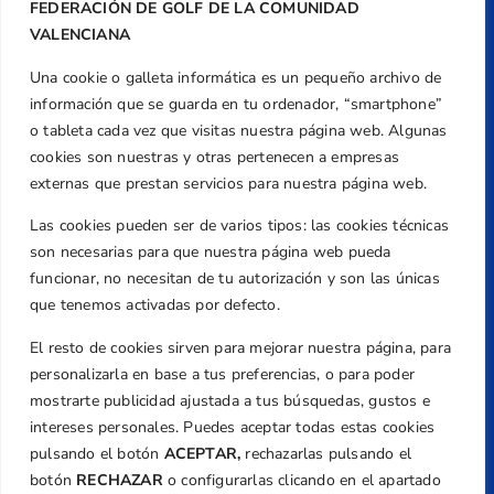
FEDERACIÓN DE GOLF DE LA COMUNIDAD
VALENCIANA
Una cookie o galleta informática es un pequeño archivo de
Dirección
información que se guarda en tu ordenador, “smartphone”
Centre de L´Esport, Carrer d'Isaac Peral i
o tableta cada vez que visitas nuestra página web. Algunas
Caballero, Nº 5, Despachos 2 y 3, 46980,
cookies son nuestras y otras pertenecen a empresas
Valencia
externas que prestan servicios para nuestra página web.
Teléfono
Las cookies pueden ser de varios tipos: las cookies técnicas
+34 961 367 799
son necesarias para que nuestra página web pueda
Email
funcionar, no necesitan de tu autorización y son las únicas
federacion@golfcv.com
que tenemos activadas por defecto.
El resto de cookies sirven para mejorar nuestra página, para
Aviso Legal
personalizarla en base a tus preferencias, o para poder
Política de Privacidad
mostrarte publicidad ajustada a tus búsquedas, gustos e
Transparencia
intereses personales. Puedes aceptar todas estas cookies
Normativa
pulsando el botón
ACEPTAR,
rechazarlas pulsando el
botón
RECHAZAR
o configurarlas clicando en el apartado
Federación