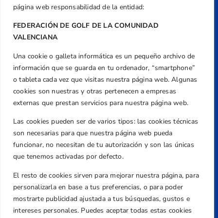
página web responsabilidad de la entidad:
FEDERACIÓN DE GOLF DE LA COMUNIDAD
VALENCIANA
Una cookie o galleta informática es un pequeño archivo de
Dirección
información que se guarda en tu ordenador, “smartphone”
Centre de L´Esport, Carrer d'Isaac Peral i
o tableta cada vez que visitas nuestra página web. Algunas
Caballero, Nº 5, Despachos 2 y 3, 46980,
cookies son nuestras y otras pertenecen a empresas
Valencia
externas que prestan servicios para nuestra página web.
Teléfono
Las cookies pueden ser de varios tipos: las cookies técnicas
+34 961 367 799
son necesarias para que nuestra página web pueda
Email
funcionar, no necesitan de tu autorización y son las únicas
federacion@golfcv.com
que tenemos activadas por defecto.
El resto de cookies sirven para mejorar nuestra página, para
Aviso Legal
personalizarla en base a tus preferencias, o para poder
Política de Privacidad
mostrarte publicidad ajustada a tus búsquedas, gustos e
Transparencia
intereses personales. Puedes aceptar todas estas cookies