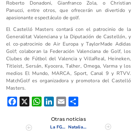
Roberto Donadoni, Gianfranco Zola, o Christian
Panucci, entre otros, que ofrecerán un divertido y
apasionante espectáculo de golf.
El Castelló Masters contará con el patrocinio de la
Generalitat Valenciana y la Diputación de Castellón, y
el co-patrocinio de Air Europa y TaylorMade Adidas
Golf; colaboran la Federación Valenciana de Golf, los
Clubes de Fútbol del Valencia y VillaReal, Heineken,
Titleist, Sersán, Kyocera, Talher, Omega, Varma y los
medios El Mundo, MARCA, Sport, Canal 9 y RTVV.
MatchGolf es organizadora y promotora del Castelló
Masters.
Facebook
X
WhatsApp
LinkedIn
Email
Compartir
Otras noticias
La FGCV recauda cerca de 5000 euros en el II Torneo Casa Caridad
Natalia Escuriola, pieza clave de la victoria de España en el Lacoste 4 Naciones