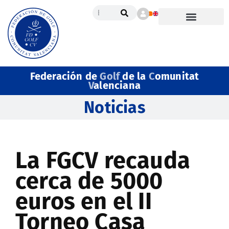
Federación de
Golf
de la
C
omunitat
V
alenciana
Noticias
La FGCV recauda
cerca de 5000
euros en el II
Torneo Casa