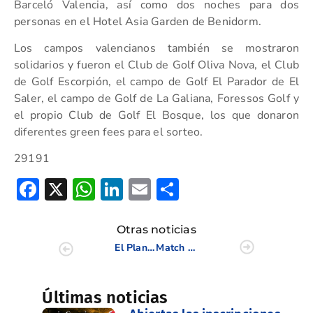
Barceló Valencia, así como dos noches para dos
personas en el Hotel Asia Garden de Benidorm.
Los campos valencianos también se mostraron
solidarios y fueron el Club de Golf Oliva Nova, el Club
de Golf Escorpión, el campo de Golf El Parador de El
Saler, el campo de Golf de La Galiana, Foressos Golf y
el propio Club de Golf El Bosque, los que donaron
diferentes green fees para el sorteo.
29191
Facebook
X
WhatsApp
LinkedIn
Email
Compartir
Otras noticias
El Plantío acoge a cerca de un centenar de jugadores en el XVII Trofeo Juvenil de la Comunidad Valenciana
Match Point en el Castelló Masters: Boris Becker y Rafa Nadal con Sergio García
Últimas noticias