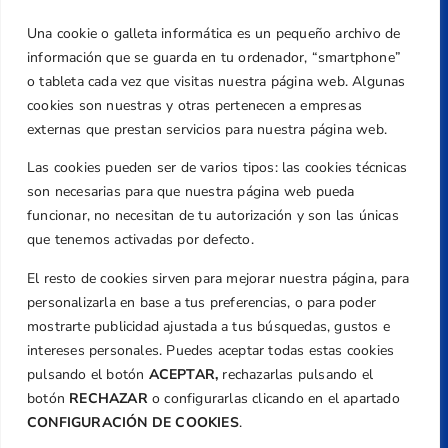
Una cookie o galleta informática es un pequeño archivo de
Dirección
información que se guarda en tu ordenador, “smartphone”
Centre de L´Esport, Carrer d'Isaac Peral i
o tableta cada vez que visitas nuestra página web. Algunas
Caballero, Nº 5, Despachos 2 y 3, 46980,
cookies son nuestras y otras pertenecen a empresas
Valencia
externas que prestan servicios para nuestra página web.
Teléfono
Las cookies pueden ser de varios tipos: las cookies técnicas
+34 961 367 799
son necesarias para que nuestra página web pueda
Email
funcionar, no necesitan de tu autorización y son las únicas
que tenemos activadas por defecto.
federacion@golfcv.com
El resto de cookies sirven para mejorar nuestra página, para
Aviso Legal
personalizarla en base a tus preferencias, o para poder
Política de Privacidad
mostrarte publicidad ajustada a tus búsquedas, gustos e
Transparencia
intereses personales. Puedes aceptar todas estas cookies
Normativa
pulsando el botón
ACEPTAR,
rechazarlas pulsando el
botón
RECHAZAR
o configurarlas clicando en el apartado
Federación
CONFIGURACIÓN DE COOKIES
.
Revista