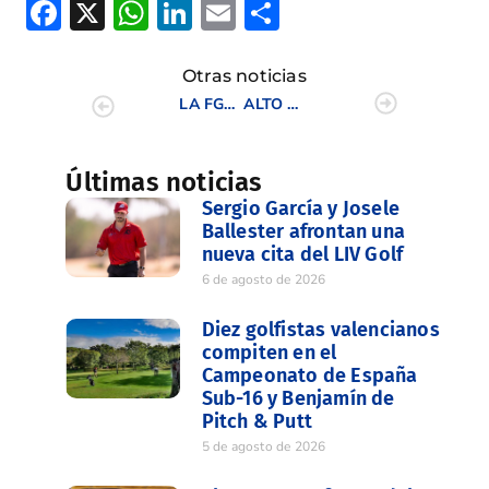
Facebook
X
WhatsApp
LinkedIn
Email
Compartir
Otras noticias
LA FGCV CELEBRA LA GALA DE CAMPEONES 2009
ALTO NIVEL DE JUEGO EN LA XVI COPA JUVENIL C.V. EN BONALBA
Últimas noticias
Sergio García y Josele
Ballester afrontan una
nueva cita del LIV Golf
6 de agosto de 2026
Diez golfistas valencianos
compiten en el
Campeonato de España
Sub-16 y Benjamín de
Pitch & Putt
5 de agosto de 2026