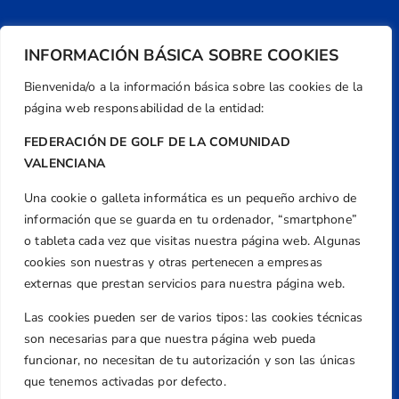
INFORMACIÓN BÁSICA SOBRE COOKIES
Bienvenida/o a la información básica sobre las cookies de la
página web responsabilidad de la entidad:
FEDERACIÓN DE GOLF DE LA COMUNIDAD
VALENCIANA
Una cookie o galleta informática es un pequeño archivo de
Dirección
información que se guarda en tu ordenador, “smartphone”
Centre de L´Esport, Carrer d'Isaac Peral i
o tableta cada vez que visitas nuestra página web. Algunas
Caballero, Nº 5, Despachos 2 y 3, 46980,
cookies son nuestras y otras pertenecen a empresas
Valencia
externas que prestan servicios para nuestra página web.
Teléfono
Las cookies pueden ser de varios tipos: las cookies técnicas
+34 961 367 799
son necesarias para que nuestra página web pueda
Email
funcionar, no necesitan de tu autorización y son las únicas
federacion@golfcv.com
que tenemos activadas por defecto.