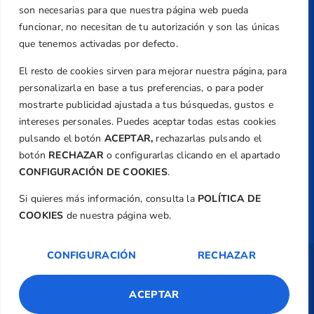
+34 961 367 799
son necesarias para que nuestra página web pueda
Email
funcionar, no necesitan de tu autorización y son las únicas
federacion@golfcv.com
que tenemos activadas por defecto.
El resto de cookies sirven para mejorar nuestra página, para
Aviso Legal
personalizarla en base a tus preferencias, o para poder
Política de Privacidad
mostrarte publicidad ajustada a tus búsquedas, gustos e
Transparencia
intereses personales. Puedes aceptar todas estas cookies
Normativa
pulsando el botón
ACEPTAR,
rechazarlas pulsando el
botón
RECHAZAR
o configurarlas clicando en el apartado
Federación
CONFIGURACIÓN DE COOKIES
.
Revista
Si quieres más información, consulta la
POLÍTICA DE
COOKIES
de nuestra página web.
CONFIGURACIÓN
RECHAZAR
Copyright ©
Federación de Golf de la
Comunitat Valenciana
| Diseño:
TecnoQuatre
ACEPTAR