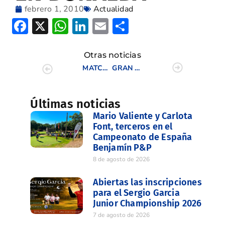
febrero 1, 2010
Actualidad
Facebook
X
WhatsApp
LinkedIn
Email
Compartir
Otras noticias
MATCH MASCULINO DE LA C.V.
GRAN ÉXITO DE LA GALA DE CAMPEONES DE LA F.G.C.V.
Últimas noticias
Mario Valiente y Carlota
Font, terceros en el
Campeonato de España
Benjamín P&P
8 de agosto de 2026
Abiertas las inscripciones
para el Sergio Garcia
Junior Championship 2026
7 de agosto de 2026