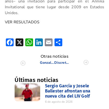
años– una invitación para participar en el Annika
Invitational que tiene lugar desde 2009 en Estados
Unidos.
VER RESULTADOS
Facebook
X
WhatsApp
LinkedIn
Email
Compartir
Otras noticias
Gonzalo Gracia y Jorge Girona y Marta Pérez viajan a la conquista del Reid Trophy y Annika Invitational
Discretos resultados los de Gonzalo Gracia y Jorge Girona en el Reid Trophy
Últimas noticias
Sergio García y Josele
Ballester afrontan una
nueva cita del LIV Golf
6 de agosto de 2026