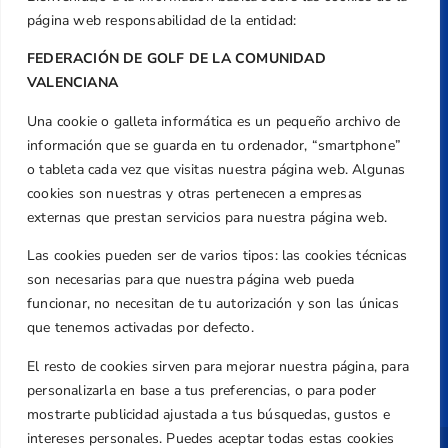
Caballero, Nº 5, Despachos 2 y 3, 46980,
página web responsabilidad de la entidad:
Valencia
FEDERACIÓN DE GOLF DE LA COMUNIDAD
Teléfono
VALENCIANA
+34 961 367 799
Email
Una cookie o galleta informática es un pequeño archivo de
federacion@golfcv.com
información que se guarda en tu ordenador, “smartphone”
o tableta cada vez que visitas nuestra página web. Algunas
Aviso Legal
cookies son nuestras y otras pertenecen a empresas
externas que prestan servicios para nuestra página web.
Política de Privacidad
Transparencia
Las cookies pueden ser de varios tipos: las cookies técnicas
Normativa
son necesarias para que nuestra página web pueda
funcionar, no necesitan de tu autorización y son las únicas
Federación
que tenemos activadas por defecto.
Revista
El resto de cookies sirven para mejorar nuestra página, para
personalizarla en base a tus preferencias, o para poder
mostrarte publicidad ajustada a tus búsquedas, gustos e
intereses personales. Puedes aceptar todas estas cookies