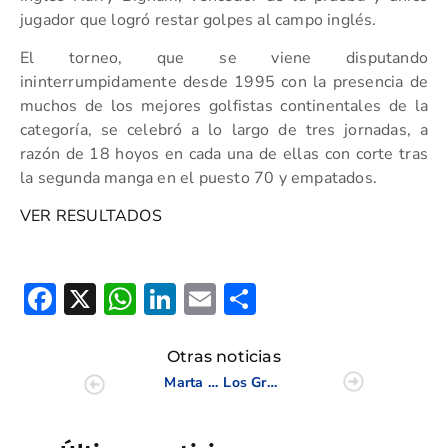
jugador que logró restar golpes al campo inglés.
El torneo, que se viene disputando
ininterrumpidamente desde 1995 con la presencia de
muchos de los mejores golfistas continentales de la
categoría, se celebró a lo largo de tres jornadas, a
razón de 18 hoyos en cada una de ellas con corte tras
la segunda manga en el puesto 70 y empatados.
VER RESULTADOS
Facebook
X
WhatsApp
LinkedIn
Email
Compartir
Otras noticias
Marta Pérez finaliza en la octava plaza del Annika Invitational Europe
Los Grupos De Trabajo se reúnen en La Marquesa Golf para afrontar los próximos Interautonómicos