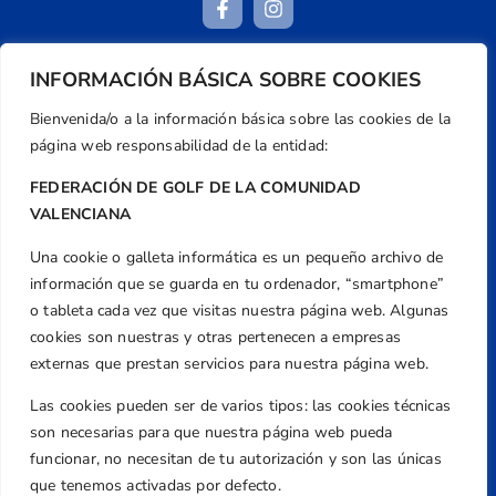
INFORMACIÓN BÁSICA SOBRE COOKIES
Dirección
Centre de L´Esport, Carrer d'Isaac Peral i
Bienvenida/o a la información básica sobre las cookies de la
Caballero, Nº 5, Despachos 2 y 3, 46980,
página web responsabilidad de la entidad:
Valencia
FEDERACIÓN DE GOLF DE LA COMUNIDAD
Teléfono
VALENCIANA
+34 961 367 799
Una cookie o galleta informática es un pequeño archivo de
Email
información que se guarda en tu ordenador, “smartphone”
federacion@golfcv.com
o tableta cada vez que visitas nuestra página web. Algunas
cookies son nuestras y otras pertenecen a empresas
Aviso Legal
externas que prestan servicios para nuestra página web.
Política de Privacidad
Transparencia
Las cookies pueden ser de varios tipos: las cookies técnicas
son necesarias para que nuestra página web pueda
Normativa
funcionar, no necesitan de tu autorización y son las únicas
Federación
que tenemos activadas por defecto.