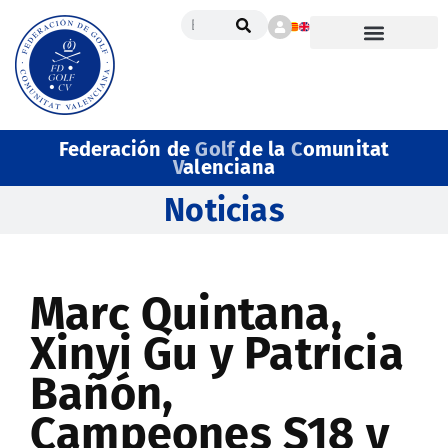
Federación de
Golf
de la
C
omunitat
V
alenciana
Noticias
Marc Quintana,
Xinyi Gu y Patricia
Bañón,
Campeones S18 y