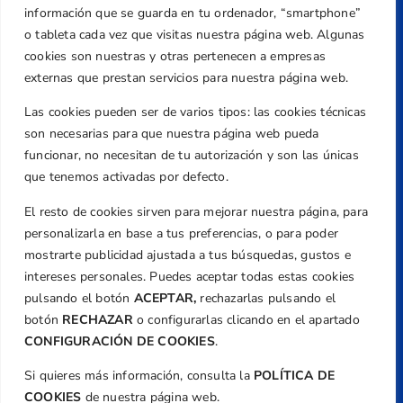
Dirección
información que se guarda en tu ordenador, “smartphone”
Centre de L´Esport, Carrer d'Isaac Peral i
o tableta cada vez que visitas nuestra página web. Algunas
Caballero, Nº 5, Despachos 2 y 3, 46980,
cookies son nuestras y otras pertenecen a empresas
Valencia
externas que prestan servicios para nuestra página web.
Teléfono
Las cookies pueden ser de varios tipos: las cookies técnicas
+34 961 367 799
son necesarias para que nuestra página web pueda
Email
funcionar, no necesitan de tu autorización y son las únicas
federacion@golfcv.com
que tenemos activadas por defecto.
El resto de cookies sirven para mejorar nuestra página, para
Aviso Legal
personalizarla en base a tus preferencias, o para poder
Política de Privacidad
mostrarte publicidad ajustada a tus búsquedas, gustos e
Transparencia
intereses personales. Puedes aceptar todas estas cookies
Normativa
pulsando el botón
ACEPTAR,
rechazarlas pulsando el
botón
RECHAZAR
o configurarlas clicando en el apartado
Federación
CONFIGURACIÓN DE COOKIES
.
Revista
Si quieres más información, consulta la
POLÍTICA DE
COOKIES
de nuestra página web.