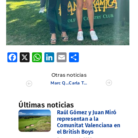
Facebook
X
WhatsApp
LinkedIn
Email
Compartir
Otras noticias
Marc Quintana y Xinyi Gu se mantienen en el liderato del S18 y S16 CV
Carla Tejedo afronta la segunda cita de la Escuela de la LPGA
Últimas noticias
Raúl Gómez y Juan Miró
representan a la
Comunitat Valenciana en
el British Boys